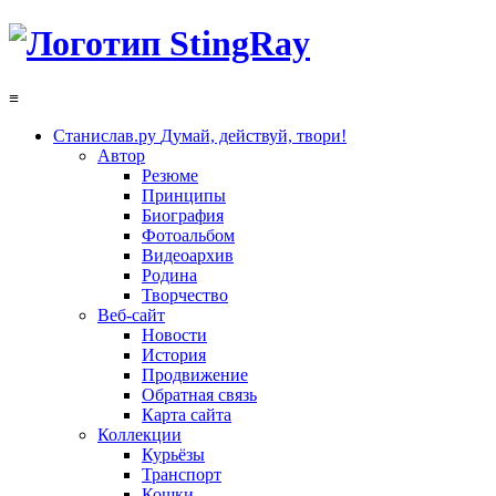
≡
Станислав.ру
Думай, действуй, твори!
Автор
Резюме
Принципы
Биография
Фотоальбом
Видеоархив
Родина
Творчество
Веб-сайт
Новости
История
Продвижение
Обратная связь
Карта сайта
Коллекции
Курьёзы
Транспорт
Кошки