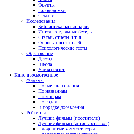
Фрукты
Головоломки
Ссылки
Исследования
Библиотека пассионария
Интеллектуальные беседы
Статьи, отчёты и т. п.
Опросы посетителей
Психологические тесты
Образование
Детсад
Школа
Университет
Кино
просмотренное
Фильмы
Новые впечатления
По названиям
По жанрам
По годам
В порядке добавления
Рейтинги
Лучшие фильмы (посетители)
Лучшие фильмы (авторы отзывов)
Плодовитые комментаторы