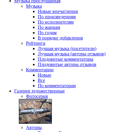
Музыка
прослушанная
Музыка
Новые впечатления
По произведениям
По исполнителям
По жанрам
По годам
В порядке добавления
Рейтинги
Лучшая музыка (посетители)
Лучшая музыка (авторы отзывов)
Плодовитые комментаторы
Плодовитые авторы отзывов
Комментарии
Новые
Все
По комментаторам
Галереи
художественные
Фотосерия
Авторы