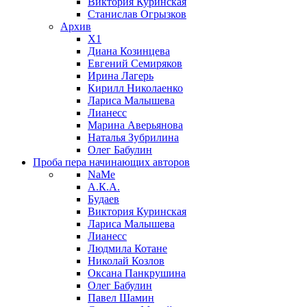
Виктория Куринская
Станислав Огрызков
Архив
X1
Диана Козинцева
Евгений Семиряков
Ирина Лагерь
Кирилл Николаенко
Лариса Малышева
Лианесс
Марина Аверьянова
Наталья Зубрилина
Олег Бабулин
Проба пера
начинающих авторов
NaMe
А.К.А.
Будаев
Виктория Куринская
Лариса Малышева
Лианесс
Людмила Котане
Николай Козлов
Оксана Панкрушина
Олег Бабулин
Павел Шамин