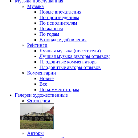
Музыка
прослушанная
Музыка
Новые впечатления
По произведениям
По исполнителям
По жанрам
По годам
В порядке добавления
Рейтинги
Лучшая музыка (посетители)
Лучшая музыка (авторы отзывов)
Плодовитые комментаторы
Плодовитые авторы отзывов
Комментарии
Новые
Все
По комментаторам
Галереи
художественные
Фотосерия
Авторы