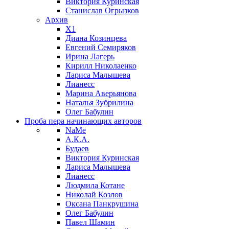
Виктория Куринская
Станислав Огрызков
Архив
X1
Диана Козинцева
Евгений Семиряков
Ирина Лагерь
Кирилл Николаенко
Лариса Малышева
Лианесс
Марина Аверьянова
Наталья Зубрилина
Олег Бабулин
Проба пера
начинающих авторов
NaMe
А.К.А.
Будаев
Виктория Куринская
Лариса Малышева
Лианесс
Людмила Котане
Николай Козлов
Оксана Панкрушина
Олег Бабулин
Павел Шамин