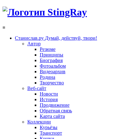
≡
Станислав.ру
Думай, действуй, твори!
Автор
Резюме
Принципы
Биография
Фотоальбом
Видеоархив
Родина
Творчество
Веб-сайт
Новости
История
Продвижение
Обратная связь
Карта сайта
Коллекции
Курьёзы
Транспорт
Кошки