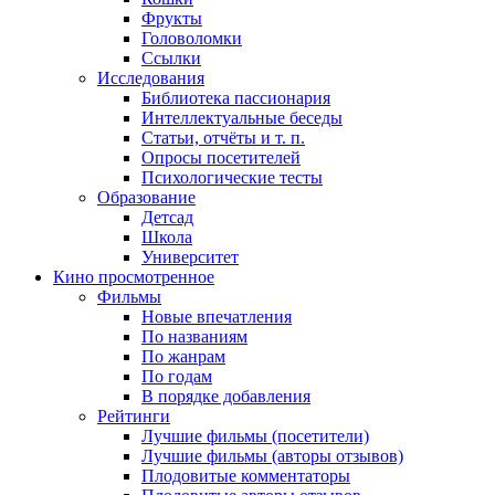
Фрукты
Головоломки
Ссылки
Исследования
Библиотека пассионария
Интеллектуальные беседы
Статьи, отчёты и т. п.
Опросы посетителей
Психологические тесты
Образование
Детсад
Школа
Университет
Кино
просмотренное
Фильмы
Новые впечатления
По названиям
По жанрам
По годам
В порядке добавления
Рейтинги
Лучшие фильмы (посетители)
Лучшие фильмы (авторы отзывов)
Плодовитые комментаторы