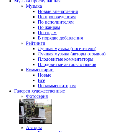
Музыка
прослушанная
Музыка
Новые впечатления
По произведениям
По исполнителям
По жанрам
По годам
В порядке добавления
Рейтинги
Лучшая музыка (посетители)
Лучшая музыка (авторы отзывов)
Плодовитые комментаторы
Плодовитые авторы отзывов
Комментарии
Новые
Все
По комментаторам
Галереи
художественные
Фотосерия
Авторы