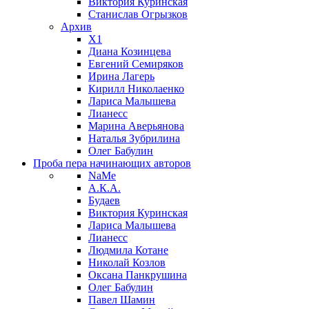
Виктория Куринская
Станислав Огрызков
Архив
X1
Диана Козинцева
Евгений Семиряков
Ирина Лагерь
Кирилл Николаенко
Лариса Малышева
Лианесс
Марина Аверьянова
Наталья Зубрилина
Олег Бабулин
Проба пера
начинающих авторов
NaMe
А.К.А.
Будаев
Виктория Куринская
Лариса Малышева
Лианесс
Людмила Котане
Николай Козлов
Оксана Панкрушина
Олег Бабулин
Павел Шамин