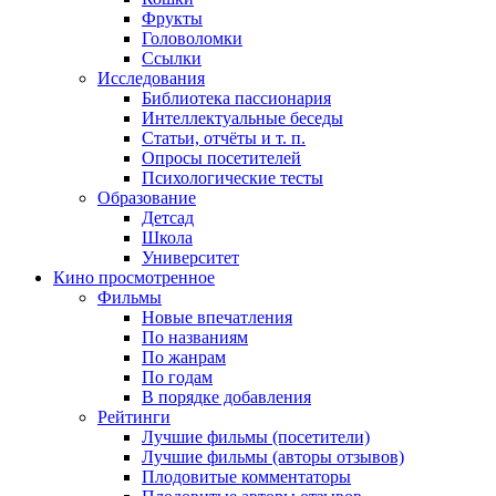
Фрукты
Головоломки
Ссылки
Исследования
Библиотека пассионария
Интеллектуальные беседы
Статьи, отчёты и т. п.
Опросы посетителей
Психологические тесты
Образование
Детсад
Школа
Университет
Кино
просмотренное
Фильмы
Новые впечатления
По названиям
По жанрам
По годам
В порядке добавления
Рейтинги
Лучшие фильмы (посетители)
Лучшие фильмы (авторы отзывов)
Плодовитые комментаторы