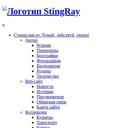
≡
Станислав.ру
Думай, действуй, твори!
Автор
Резюме
Принципы
Биография
Фотоальбом
Видеоархив
Родина
Творчество
Веб-сайт
Новости
История
Продвижение
Обратная связь
Карта сайта
Коллекции
Курьёзы
Транспорт
Кошки