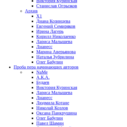
Виктория Куринская
Станислав Огрызков
Архив
X1
Диана Козинцева
Евгений Семиряков
Ирина Лагерь
Кирилл Николаенко
Лариса Малышева
Лианесс
Марина Аверьянова
Наталья Зубрилина
Олег Бабулин
Проба пера
начинающих авторов
NaMe
А.К.А.
Будаев
Виктория Куринская
Лариса Малышева
Лианесс
Людмила Котане
Николай Козлов
Оксана Панкрушина
Олег Бабулин
Павел Шамин