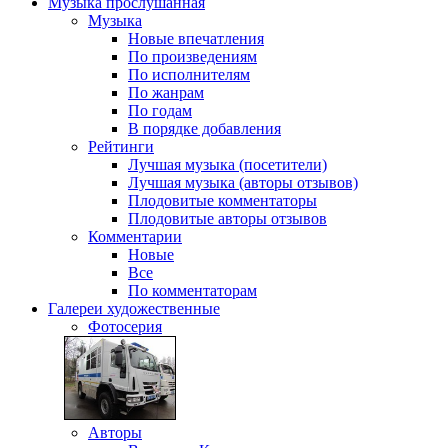
Музыка
прослушанная
Музыка
Новые впечатления
По произведениям
По исполнителям
По жанрам
По годам
В порядке добавления
Рейтинги
Лучшая музыка (посетители)
Лучшая музыка (авторы отзывов)
Плодовитые комментаторы
Плодовитые авторы отзывов
Комментарии
Новые
Все
По комментаторам
Галереи
художественные
Фотосерия
Авторы