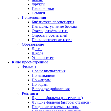
Фрукты
Головоломки
Ссылки
Исследования
Библиотека пассионария
Интеллектуальные беседы
Статьи, отчёты и т. п.
Опросы посетителей
Психологические тесты
Образование
Детсад
Школа
Университет
Кино
просмотренное
Фильмы
Новые впечатления
По названиям
По жанрам
По годам
В порядке добавления
Рейтинги
Лучшие фильмы (посетители)
Лучшие фильмы (авторы отзывов)
Плодовитые комментаторы