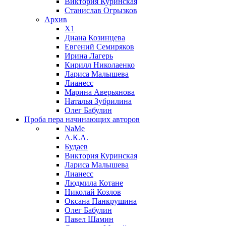
Виктория Куринская
Станислав Огрызков
Архив
X1
Диана Козинцева
Евгений Семиряков
Ирина Лагерь
Кирилл Николаенко
Лариса Малышева
Лианесс
Марина Аверьянова
Наталья Зубрилина
Олег Бабулин
Проба пера
начинающих авторов
NaMe
А.К.А.
Будаев
Виктория Куринская
Лариса Малышева
Лианесс
Людмила Котане
Николай Козлов
Оксана Панкрушина
Олег Бабулин
Павел Шамин