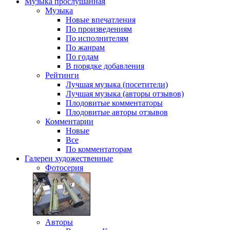
Музыка
прослушанная
Музыка
Новые впечатления
По произведениям
По исполнителям
По жанрам
По годам
В порядке добавления
Рейтинги
Лучшая музыка (посетители)
Лучшая музыка (авторы отзывов)
Плодовитые комментаторы
Плодовитые авторы отзывов
Комментарии
Новые
Все
По комментаторам
Галереи
художественные
Фотосерия
Авторы