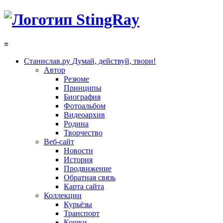
≡
Станислав.ру
Думай, действуй, твори!
Автор
Резюме
Принципы
Биография
Фотоальбом
Видеоархив
Родина
Творчество
Веб-сайт
Новости
История
Продвижение
Обратная связь
Карта сайта
Коллекции
Курьёзы
Транспорт
Кошки