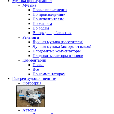
Музыка
прослушанная
Музыка
Новые впечатления
По произведениям
По исполнителям
По жанрам
По годам
В порядке добавления
Рейтинги
Лучшая музыка (посетители)
Лучшая музыка (авторы отзывов)
Плодовитые комментаторы
Плодовитые авторы отзывов
Комментарии
Новые
Все
По комментаторам
Галереи
художественные
Фотосерия
Авторы