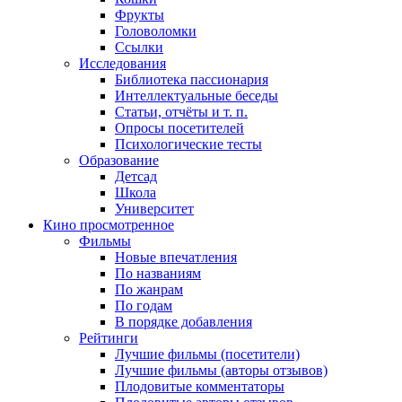
Фрукты
Головоломки
Ссылки
Исследования
Библиотека пассионария
Интеллектуальные беседы
Статьи, отчёты и т. п.
Опросы посетителей
Психологические тесты
Образование
Детсад
Школа
Университет
Кино
просмотренное
Фильмы
Новые впечатления
По названиям
По жанрам
По годам
В порядке добавления
Рейтинги
Лучшие фильмы (посетители)
Лучшие фильмы (авторы отзывов)
Плодовитые комментаторы