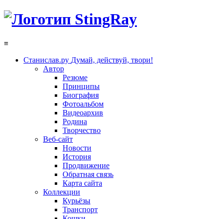
≡
Станислав.ру
Думай, действуй, твори!
Автор
Резюме
Принципы
Биография
Фотоальбом
Видеоархив
Родина
Творчество
Веб-сайт
Новости
История
Продвижение
Обратная связь
Карта сайта
Коллекции
Курьёзы
Транспорт
Кошки