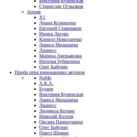
Виктория Куринская
Станислав Огрызков
Архив
X1
Диана Козинцева
Евгений Семиряков
Ирина Лагерь
Кирилл Николаенко
Лариса Малышева
Лианесс
Марина Аверьянова
Наталья Зубрилина
Олег Бабулин
Проба пера
начинающих авторов
NaMe
А.К.А.
Будаев
Виктория Куринская
Лариса Малышева
Лианесс
Людмила Котане
Николай Козлов
Оксана Панкрушина
Олег Бабулин
Павел Шамин