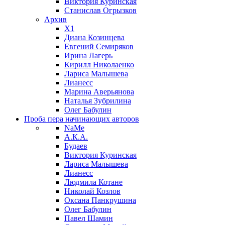
Виктория Куринская
Станислав Огрызков
Архив
X1
Диана Козинцева
Евгений Семиряков
Ирина Лагерь
Кирилл Николаенко
Лариса Малышева
Лианесс
Марина Аверьянова
Наталья Зубрилина
Олег Бабулин
Проба пера
начинающих авторов
NaMe
А.К.А.
Будаев
Виктория Куринская
Лариса Малышева
Лианесс
Людмила Котане
Николай Козлов
Оксана Панкрушина
Олег Бабулин
Павел Шамин