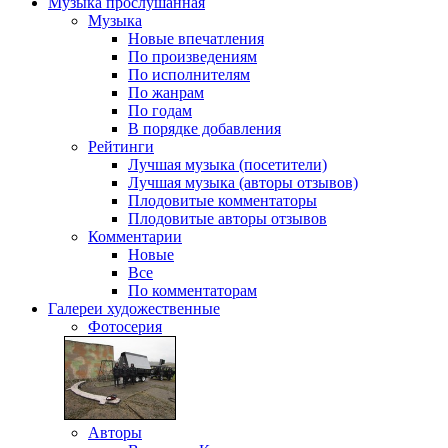
Музыка
прослушанная
Музыка
Новые впечатления
По произведениям
По исполнителям
По жанрам
По годам
В порядке добавления
Рейтинги
Лучшая музыка (посетители)
Лучшая музыка (авторы отзывов)
Плодовитые комментаторы
Плодовитые авторы отзывов
Комментарии
Новые
Все
По комментаторам
Галереи
художественные
Фотосерия
Авторы