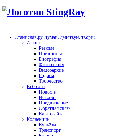
≡
Станислав.ру
Думай, действуй, твори!
Автор
Резюме
Принципы
Биография
Фотоальбом
Видеоархив
Родина
Творчество
Веб-сайт
Новости
История
Продвижение
Обратная связь
Карта сайта
Коллекции
Курьёзы
Транспорт
Кошки