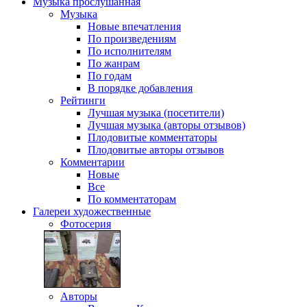
Музыка
прослушанная
Музыка
Новые впечатления
По произведениям
По исполнителям
По жанрам
По годам
В порядке добавления
Рейтинги
Лучшая музыка (посетители)
Лучшая музыка (авторы отзывов)
Плодовитые комментаторы
Плодовитые авторы отзывов
Комментарии
Новые
Все
По комментаторам
Галереи
художественные
Фотосерия
Авторы