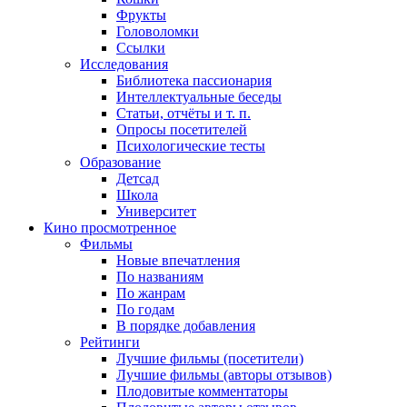
Фрукты
Головоломки
Ссылки
Исследования
Библиотека пассионария
Интеллектуальные беседы
Статьи, отчёты и т. п.
Опросы посетителей
Психологические тесты
Образование
Детсад
Школа
Университет
Кино
просмотренное
Фильмы
Новые впечатления
По названиям
По жанрам
По годам
В порядке добавления
Рейтинги
Лучшие фильмы (посетители)
Лучшие фильмы (авторы отзывов)
Плодовитые комментаторы