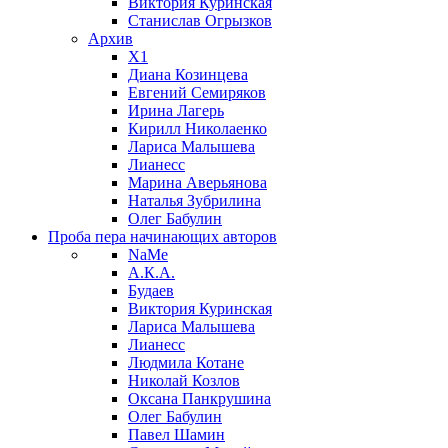
Виктория Куринская
Станислав Огрызков
Архив
X1
Диана Козинцева
Евгений Семиряков
Ирина Лагерь
Кирилл Николаенко
Лариса Малышева
Лианесс
Марина Аверьянова
Наталья Зубрилина
Олег Бабулин
Проба пера
начинающих авторов
NaMe
А.К.А.
Будаев
Виктория Куринская
Лариса Малышева
Лианесс
Людмила Котане
Николай Козлов
Оксана Панкрушина
Олег Бабулин
Павел Шамин