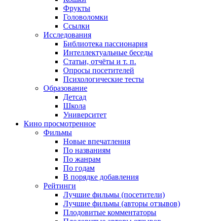
Фрукты
Головоломки
Ссылки
Исследования
Библиотека пассионария
Интеллектуальные беседы
Статьи, отчёты и т. п.
Опросы посетителей
Психологические тесты
Образование
Детсад
Школа
Университет
Кино
просмотренное
Фильмы
Новые впечатления
По названиям
По жанрам
По годам
В порядке добавления
Рейтинги
Лучшие фильмы (посетители)
Лучшие фильмы (авторы отзывов)
Плодовитые комментаторы