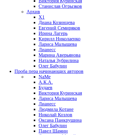
Виктория Куринская
Станислав Огрызков
Архив
X1
Диана Козинцева
Евгений Семиряков
Ирина Лагерь
Кирилл Николаенко
Лариса Малышева
Лианесс
Марина Аверьянова
Наталья Зубрилина
Олег Бабулин
Проба пера
начинающих авторов
NaMe
А.К.А.
Будаев
Виктория Куринская
Лариса Малышева
Лианесс
Людмила Котане
Николай Козлов
Оксана Панкрушина
Олег Бабулин
Павел Шамин