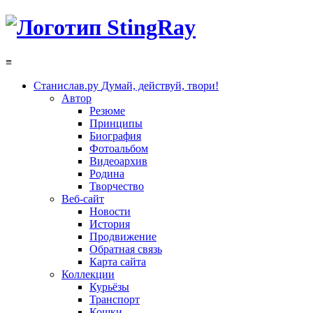
≡
Станислав.ру
Думай, действуй, твори!
Автор
Резюме
Принципы
Биография
Фотоальбом
Видеоархив
Родина
Творчество
Веб-сайт
Новости
История
Продвижение
Обратная связь
Карта сайта
Коллекции
Курьёзы
Транспорт
Кошки