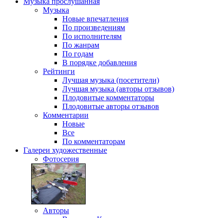
Музыка
прослушанная
Музыка
Новые впечатления
По произведениям
По исполнителям
По жанрам
По годам
В порядке добавления
Рейтинги
Лучшая музыка (посетители)
Лучшая музыка (авторы отзывов)
Плодовитые комментаторы
Плодовитые авторы отзывов
Комментарии
Новые
Все
По комментаторам
Галереи
художественные
Фотосерия
Авторы