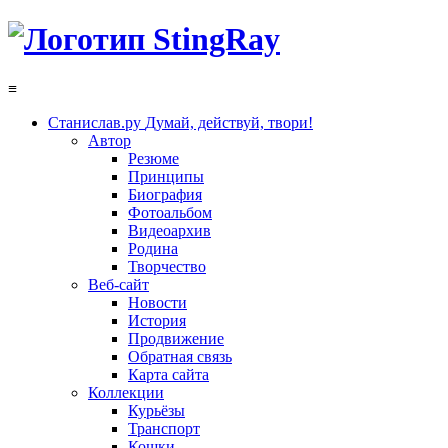
≡
Станислав.ру
Думай, действуй, твори!
Автор
Резюме
Принципы
Биография
Фотоальбом
Видеоархив
Родина
Творчество
Веб-сайт
Новости
История
Продвижение
Обратная связь
Карта сайта
Коллекции
Курьёзы
Транспорт
Кошки