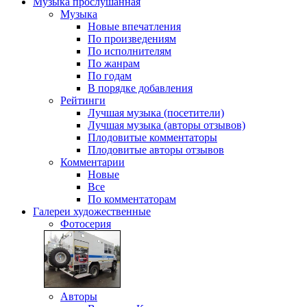
Музыка
прослушанная
Музыка
Новые впечатления
По произведениям
По исполнителям
По жанрам
По годам
В порядке добавления
Рейтинги
Лучшая музыка (посетители)
Лучшая музыка (авторы отзывов)
Плодовитые комментаторы
Плодовитые авторы отзывов
Комментарии
Новые
Все
По комментаторам
Галереи
художественные
Фотосерия
Авторы