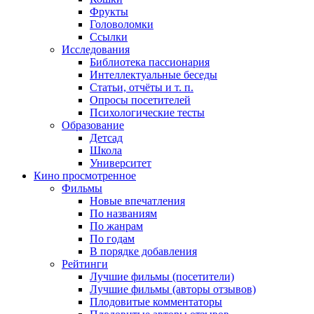
Фрукты
Головоломки
Ссылки
Исследования
Библиотека пассионария
Интеллектуальные беседы
Статьи, отчёты и т. п.
Опросы посетителей
Психологические тесты
Образование
Детсад
Школа
Университет
Кино
просмотренное
Фильмы
Новые впечатления
По названиям
По жанрам
По годам
В порядке добавления
Рейтинги
Лучшие фильмы (посетители)
Лучшие фильмы (авторы отзывов)
Плодовитые комментаторы