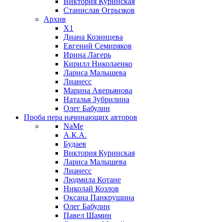
Виктория Куринская
Станислав Огрызков
Архив
X1
Диана Козинцева
Евгений Семиряков
Ирина Лагерь
Кирилл Николаенко
Лариса Малышева
Лианесс
Марина Аверьянова
Наталья Зубрилина
Олег Бабулин
Проба пера
начинающих авторов
NaMe
А.К.А.
Будаев
Виктория Куринская
Лариса Малышева
Лианесс
Людмила Котане
Николай Козлов
Оксана Панкрушина
Олег Бабулин
Павел Шамин