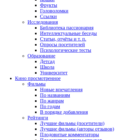
Фрукты
Головоломки
Ссылки
Исследования
Библиотека пассионария
Интеллектуальные беседы
Статьи, отчёты и т. п.
Опросы посетителей
Психологические тесты
Образование
Детсад
Школа
Университет
Кино
просмотренное
Фильмы
Новые впечатления
По названиям
По жанрам
По годам
В порядке добавления
Рейтинги
Лучшие фильмы (посетители)
Лучшие фильмы (авторы отзывов)
Плодовитые комментаторы