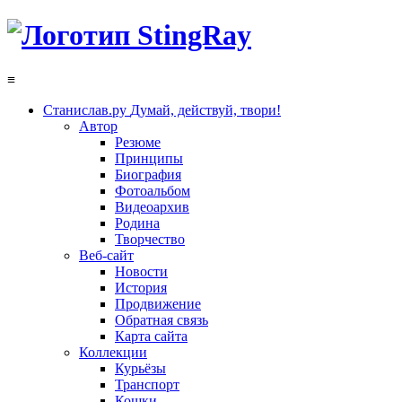
≡
Станислав.ру
Думай, действуй, твори!
Автор
Резюме
Принципы
Биография
Фотоальбом
Видеоархив
Родина
Творчество
Веб-сайт
Новости
История
Продвижение
Обратная связь
Карта сайта
Коллекции
Курьёзы
Транспорт
Кошки