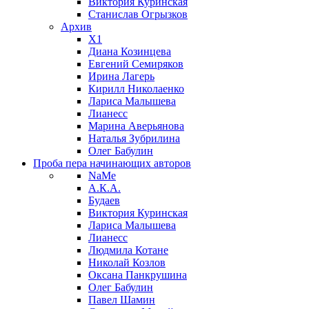
Виктория Куринская
Станислав Огрызков
Архив
X1
Диана Козинцева
Евгений Семиряков
Ирина Лагерь
Кирилл Николаенко
Лариса Малышева
Лианесс
Марина Аверьянова
Наталья Зубрилина
Олег Бабулин
Проба пера
начинающих авторов
NaMe
А.К.А.
Будаев
Виктория Куринская
Лариса Малышева
Лианесс
Людмила Котане
Николай Козлов
Оксана Панкрушина
Олег Бабулин
Павел Шамин