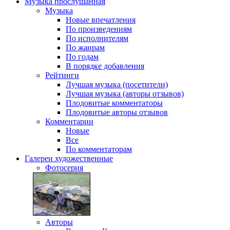
Музыка
прослушанная
Музыка
Новые впечатления
По произведениям
По исполнителям
По жанрам
По годам
В порядке добавления
Рейтинги
Лучшая музыка (посетители)
Лучшая музыка (авторы отзывов)
Плодовитые комментаторы
Плодовитые авторы отзывов
Комментарии
Новые
Все
По комментаторам
Галереи
художественные
Фотосерия
Авторы