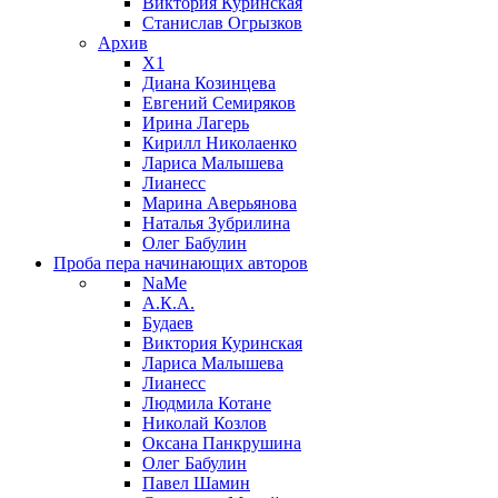
Виктория Куринская
Станислав Огрызков
Архив
X1
Диана Козинцева
Евгений Семиряков
Ирина Лагерь
Кирилл Николаенко
Лариса Малышева
Лианесс
Марина Аверьянова
Наталья Зубрилина
Олег Бабулин
Проба пера
начинающих авторов
NaMe
А.К.А.
Будаев
Виктория Куринская
Лариса Малышева
Лианесс
Людмила Котане
Николай Козлов
Оксана Панкрушина
Олег Бабулин
Павел Шамин