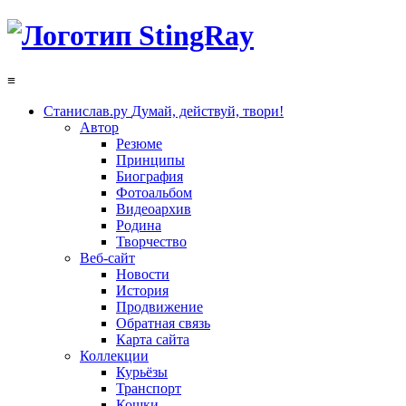
≡
Станислав.ру
Думай, действуй, твори!
Автор
Резюме
Принципы
Биография
Фотоальбом
Видеоархив
Родина
Творчество
Веб-сайт
Новости
История
Продвижение
Обратная связь
Карта сайта
Коллекции
Курьёзы
Транспорт
Кошки