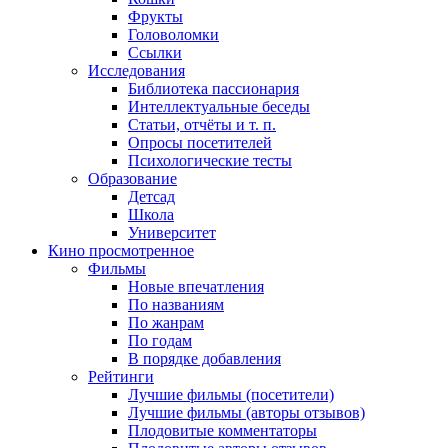
Фрукты
Головоломки
Ссылки
Исследования
Библиотека пассионария
Интеллектуальные беседы
Статьи, отчёты и т. п.
Опросы посетителей
Психологические тесты
Образование
Детсад
Школа
Университет
Кино
просмотренное
Фильмы
Новые впечатления
По названиям
По жанрам
По годам
В порядке добавления
Рейтинги
Лучшие фильмы (посетители)
Лучшие фильмы (авторы отзывов)
Плодовитые комментаторы