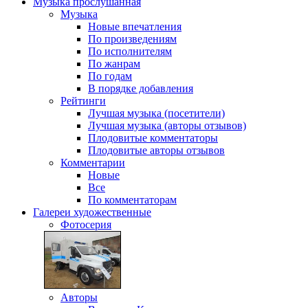
Музыка
прослушанная
Музыка
Новые впечатления
По произведениям
По исполнителям
По жанрам
По годам
В порядке добавления
Рейтинги
Лучшая музыка (посетители)
Лучшая музыка (авторы отзывов)
Плодовитые комментаторы
Плодовитые авторы отзывов
Комментарии
Новые
Все
По комментаторам
Галереи
художественные
Фотосерия
Авторы