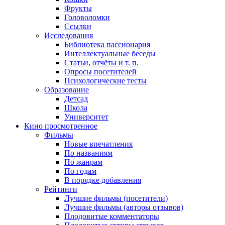
Фрукты
Головоломки
Ссылки
Исследования
Библиотека пассионария
Интеллектуальные беседы
Статьи, отчёты и т. п.
Опросы посетителей
Психологические тесты
Образование
Детсад
Школа
Университет
Кино
просмотренное
Фильмы
Новые впечатления
По названиям
По жанрам
По годам
В порядке добавления
Рейтинги
Лучшие фильмы (посетители)
Лучшие фильмы (авторы отзывов)
Плодовитые комментаторы