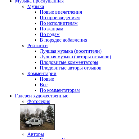
Музыка
прослушанная
Музыка
Новые впечатления
По произведениям
По исполнителям
По жанрам
По годам
В порядке добавления
Рейтинги
Лучшая музыка (посетители)
Лучшая музыка (авторы отзывов)
Плодовитые комментаторы
Плодовитые авторы отзывов
Комментарии
Новые
Все
По комментаторам
Галереи
художественные
Фотосерия
Авторы