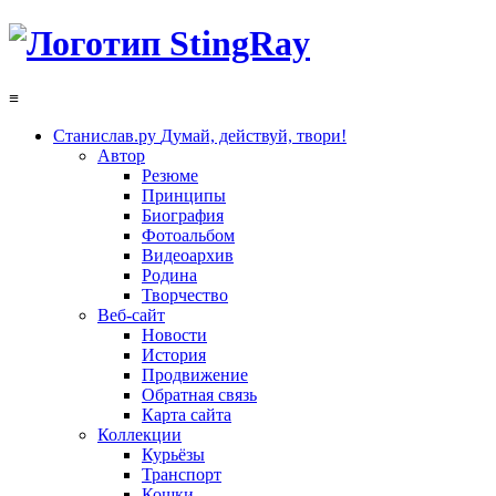
≡
Станислав.ру
Думай, действуй, твори!
Автор
Резюме
Принципы
Биография
Фотоальбом
Видеоархив
Родина
Творчество
Веб-сайт
Новости
История
Продвижение
Обратная связь
Карта сайта
Коллекции
Курьёзы
Транспорт
Кошки