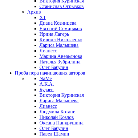
Виктория Куринская
Станислав Огрызков
Архив
X1
Диана Козинцева
Евгений Семиряков
Ирина Лагерь
Кирилл Николаенко
Лариса Малышева
Лианесс
Марина Аверьянова
Наталья Зубрилина
Олег Бабулин
Проба пера
начинающих авторов
NaMe
А.К.А.
Будаев
Виктория Куринская
Лариса Малышева
Лианесс
Людмила Котане
Николай Козлов
Оксана Панкрушина
Олег Бабулин
Павел Шамин