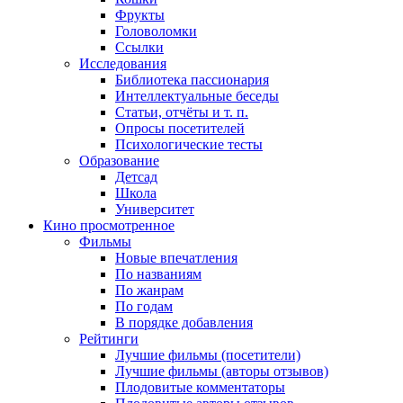
Фрукты
Головоломки
Ссылки
Исследования
Библиотека пассионария
Интеллектуальные беседы
Статьи, отчёты и т. п.
Опросы посетителей
Психологические тесты
Образование
Детсад
Школа
Университет
Кино
просмотренное
Фильмы
Новые впечатления
По названиям
По жанрам
По годам
В порядке добавления
Рейтинги
Лучшие фильмы (посетители)
Лучшие фильмы (авторы отзывов)
Плодовитые комментаторы