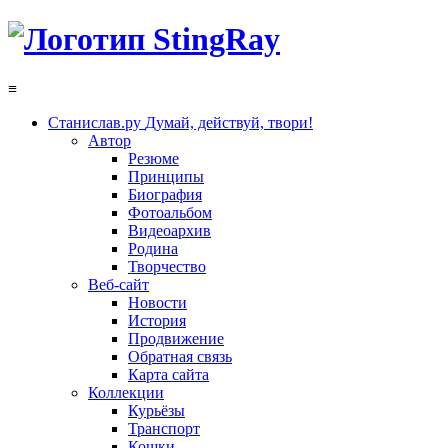
≡
Станислав.ру
Думай, действуй, твори!
Автор
Резюме
Принципы
Биография
Фотоальбом
Видеоархив
Родина
Творчество
Веб-сайт
Новости
История
Продвижение
Обратная связь
Карта сайта
Коллекции
Курьёзы
Транспорт
Кошки