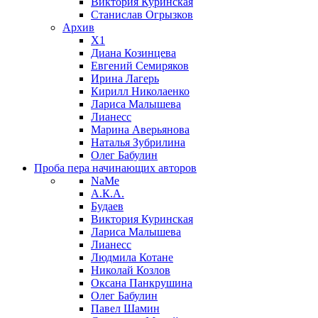
Виктория Куринская
Станислав Огрызков
Архив
X1
Диана Козинцева
Евгений Семиряков
Ирина Лагерь
Кирилл Николаенко
Лариса Малышева
Лианесс
Марина Аверьянова
Наталья Зубрилина
Олег Бабулин
Проба пера
начинающих авторов
NaMe
А.К.А.
Будаев
Виктория Куринская
Лариса Малышева
Лианесс
Людмила Котане
Николай Козлов
Оксана Панкрушина
Олег Бабулин
Павел Шамин