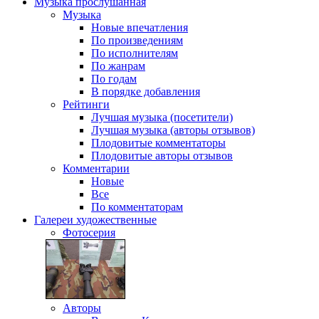
Музыка
прослушанная
Музыка
Новые впечатления
По произведениям
По исполнителям
По жанрам
По годам
В порядке добавления
Рейтинги
Лучшая музыка (посетители)
Лучшая музыка (авторы отзывов)
Плодовитые комментаторы
Плодовитые авторы отзывов
Комментарии
Новые
Все
По комментаторам
Галереи
художественные
Фотосерия
Авторы