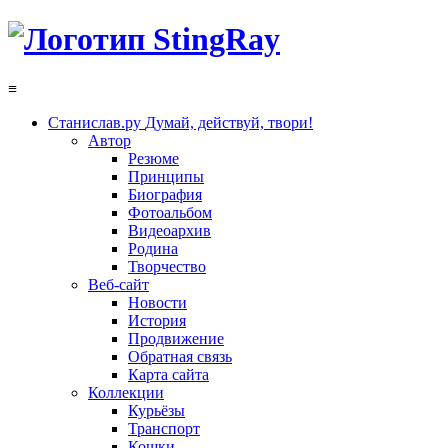
≡
Станислав.ру
Думай, действуй, твори!
Автор
Резюме
Принципы
Биография
Фотоальбом
Видеоархив
Родина
Творчество
Веб-сайт
Новости
История
Продвижение
Обратная связь
Карта сайта
Коллекции
Курьёзы
Транспорт
Кошки