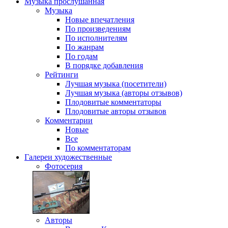
Музыка
прослушанная
Музыка
Новые впечатления
По произведениям
По исполнителям
По жанрам
По годам
В порядке добавления
Рейтинги
Лучшая музыка (посетители)
Лучшая музыка (авторы отзывов)
Плодовитые комментаторы
Плодовитые авторы отзывов
Комментарии
Новые
Все
По комментаторам
Галереи
художественные
Фотосерия
Авторы