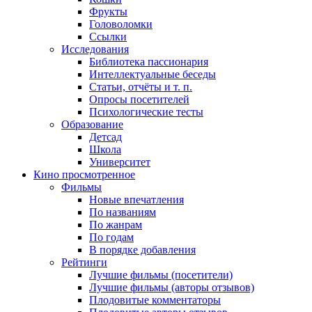
Фрукты
Головоломки
Ссылки
Исследования
Библиотека пассионария
Интеллектуальные беседы
Статьи, отчёты и т. п.
Опросы посетителей
Психологические тесты
Образование
Детсад
Школа
Университет
Кино
просмотренное
Фильмы
Новые впечатления
По названиям
По жанрам
По годам
В порядке добавления
Рейтинги
Лучшие фильмы (посетители)
Лучшие фильмы (авторы отзывов)
Плодовитые комментаторы