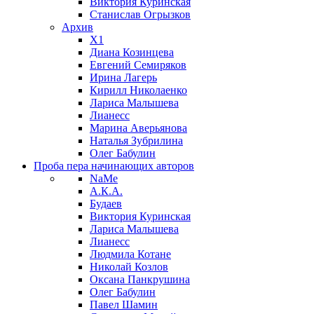
Виктория Куринская
Станислав Огрызков
Архив
X1
Диана Козинцева
Евгений Семиряков
Ирина Лагерь
Кирилл Николаенко
Лариса Малышева
Лианесс
Марина Аверьянова
Наталья Зубрилина
Олег Бабулин
Проба пера
начинающих авторов
NaMe
А.К.А.
Будаев
Виктория Куринская
Лариса Малышева
Лианесс
Людмила Котане
Николай Козлов
Оксана Панкрушина
Олег Бабулин
Павел Шамин