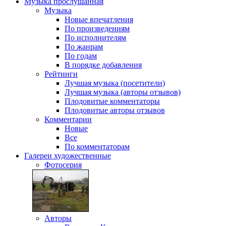
Музыка
прослушанная
Музыка
Новые впечатления
По произведениям
По исполнителям
По жанрам
По годам
В порядке добавления
Рейтинги
Лучшая музыка (посетители)
Лучшая музыка (авторы отзывов)
Плодовитые комментаторы
Плодовитые авторы отзывов
Комментарии
Новые
Все
По комментаторам
Галереи
художественные
Фотосерия
Авторы