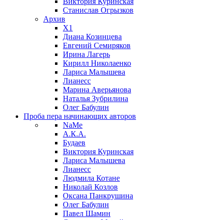
Виктория Куринская
Станислав Огрызков
Архив
X1
Диана Козинцева
Евгений Семиряков
Ирина Лагерь
Кирилл Николаенко
Лариса Малышева
Лианесс
Марина Аверьянова
Наталья Зубрилина
Олег Бабулин
Проба пера
начинающих авторов
NaMe
А.К.А.
Будаев
Виктория Куринская
Лариса Малышева
Лианесс
Людмила Котане
Николай Козлов
Оксана Панкрушина
Олег Бабулин
Павел Шамин