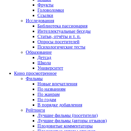
Фрукты
Головоломки
Ссылки
Исследования
Библиотека пассионария
Интеллектуальные беседы
Статьи, отчёты и т. п.
Опросы посетителей
Психологические тесты
Образование
Детсад
Школа
Университет
Кино
просмотренное
Фильмы
Новые впечатления
По названиям
По жанрам
По годам
В порядке добавления
Рейтинги
Лучшие фильмы (посетители)
Лучшие фильмы (авторы отзывов)
Плодовитые комментаторы