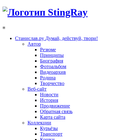
≡
Станислав.ру
Думай, действуй, твори!
Автор
Резюме
Принципы
Биография
Фотоальбом
Видеоархив
Родина
Творчество
Веб-сайт
Новости
История
Продвижение
Обратная связь
Карта сайта
Коллекции
Курьёзы
Транспорт
Кошки