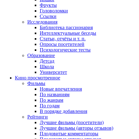
Фрукты
Головоломки
Ссылки
Исследования
Библиотека пассионария
Интеллектуальные беседы
Статьи, отчёты и т. п.
Опросы посетителей
Психологические тесты
Образование
Детсад
Школа
Университет
Кино
просмотренное
Фильмы
Новые впечатления
По названиям
По жанрам
По годам
В порядке добавления
Рейтинги
Лучшие фильмы (посетители)
Лучшие фильмы (авторы отзывов)
Плодовитые комментаторы