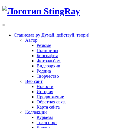
≡
Станислав.ру
Думай, действуй, твори!
Автор
Резюме
Принципы
Биография
Фотоальбом
Видеоархив
Родина
Творчество
Веб-сайт
Новости
История
Продвижение
Обратная связь
Карта сайта
Коллекции
Курьёзы
Транспорт
Кошки