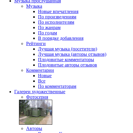
Музыка
прослушанная
Музыка
Новые впечатления
По произведениям
По исполнителям
По жанрам
По годам
В порядке добавления
Рейтинги
Лучшая музыка (посетители)
Лучшая музыка (авторы отзывов)
Плодовитые комментаторы
Плодовитые авторы отзывов
Комментарии
Новые
Все
По комментаторам
Галереи
художественные
Фотосерия
Авторы