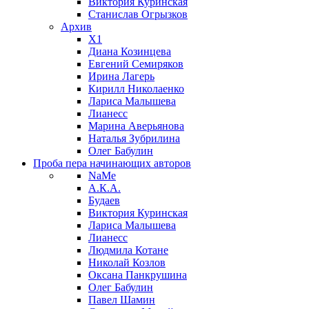
Виктория Куринская
Станислав Огрызков
Архив
X1
Диана Козинцева
Евгений Семиряков
Ирина Лагерь
Кирилл Николаенко
Лариса Малышева
Лианесс
Марина Аверьянова
Наталья Зубрилина
Олег Бабулин
Проба пера
начинающих авторов
NaMe
А.К.А.
Будаев
Виктория Куринская
Лариса Малышева
Лианесс
Людмила Котане
Николай Козлов
Оксана Панкрушина
Олег Бабулин
Павел Шамин