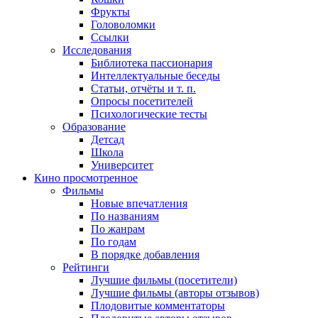
Фрукты
Головоломки
Ссылки
Исследования
Библиотека пассионария
Интеллектуальные беседы
Статьи, отчёты и т. п.
Опросы посетителей
Психологические тесты
Образование
Детсад
Школа
Университет
Кино
просмотренное
Фильмы
Новые впечатления
По названиям
По жанрам
По годам
В порядке добавления
Рейтинги
Лучшие фильмы (посетители)
Лучшие фильмы (авторы отзывов)
Плодовитые комментаторы