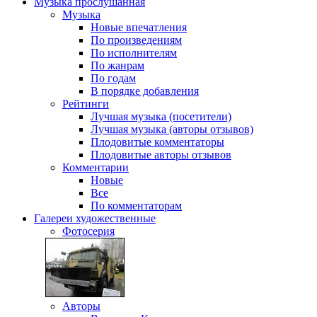
Музыка
прослушанная
Музыка
Новые впечатления
По произведениям
По исполнителям
По жанрам
По годам
В порядке добавления
Рейтинги
Лучшая музыка (посетители)
Лучшая музыка (авторы отзывов)
Плодовитые комментаторы
Плодовитые авторы отзывов
Комментарии
Новые
Все
По комментаторам
Галереи
художественные
Фотосерия
Авторы