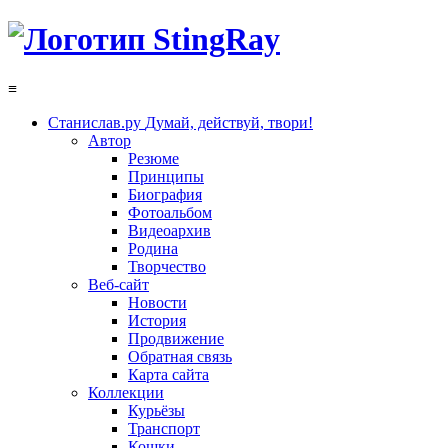
≡
Станислав.ру
Думай, действуй, твори!
Автор
Резюме
Принципы
Биография
Фотоальбом
Видеоархив
Родина
Творчество
Веб-сайт
Новости
История
Продвижение
Обратная связь
Карта сайта
Коллекции
Курьёзы
Транспорт
Кошки