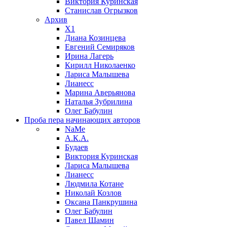
Виктория Куринская
Станислав Огрызков
Архив
X1
Диана Козинцева
Евгений Семиряков
Ирина Лагерь
Кирилл Николаенко
Лариса Малышева
Лианесс
Марина Аверьянова
Наталья Зубрилина
Олег Бабулин
Проба пера
начинающих авторов
NaMe
А.К.А.
Будаев
Виктория Куринская
Лариса Малышева
Лианесс
Людмила Котане
Николай Козлов
Оксана Панкрушина
Олег Бабулин
Павел Шамин