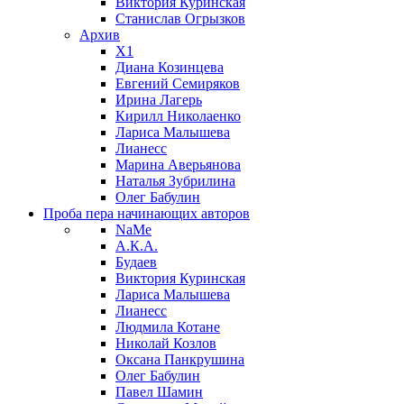
Виктория Куринская
Станислав Огрызков
Архив
X1
Диана Козинцева
Евгений Семиряков
Ирина Лагерь
Кирилл Николаенко
Лариса Малышева
Лианесс
Марина Аверьянова
Наталья Зубрилина
Олег Бабулин
Проба пера
начинающих авторов
NaMe
А.К.А.
Будаев
Виктория Куринская
Лариса Малышева
Лианесс
Людмила Котане
Николай Козлов
Оксана Панкрушина
Олег Бабулин
Павел Шамин