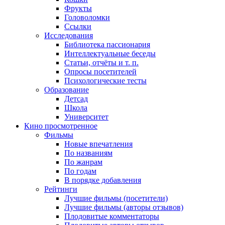
Фрукты
Головоломки
Ссылки
Исследования
Библиотека пассионария
Интеллектуальные беседы
Статьи, отчёты и т. п.
Опросы посетителей
Психологические тесты
Образование
Детсад
Школа
Университет
Кино
просмотренное
Фильмы
Новые впечатления
По названиям
По жанрам
По годам
В порядке добавления
Рейтинги
Лучшие фильмы (посетители)
Лучшие фильмы (авторы отзывов)
Плодовитые комментаторы