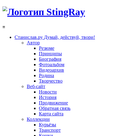
≡
Станислав.ру
Думай, действуй, твори!
Автор
Резюме
Принципы
Биография
Фотоальбом
Видеоархив
Родина
Творчество
Веб-сайт
Новости
История
Продвижение
Обратная связь
Карта сайта
Коллекции
Курьёзы
Транспорт
Кошки