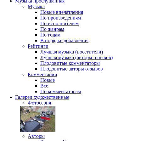
Музыка
прослушанная
Музыка
Новые впечатления
По произведениям
По исполнителям
По жанрам
По годам
В порядке добавления
Рейтинги
Лучшая музыка (посетители)
Лучшая музыка (авторы отзывов)
Плодовитые комментаторы
Плодовитые авторы отзывов
Комментарии
Новые
Все
По комментаторам
Галереи
художественные
Фотосерия
Авторы