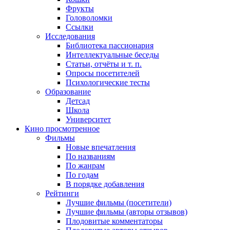
Фрукты
Головоломки
Ссылки
Исследования
Библиотека пассионария
Интеллектуальные беседы
Статьи, отчёты и т. п.
Опросы посетителей
Психологические тесты
Образование
Детсад
Школа
Университет
Кино
просмотренное
Фильмы
Новые впечатления
По названиям
По жанрам
По годам
В порядке добавления
Рейтинги
Лучшие фильмы (посетители)
Лучшие фильмы (авторы отзывов)
Плодовитые комментаторы