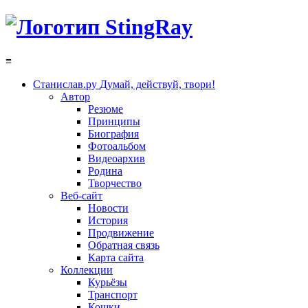
≡
Станислав.ру
Думай, действуй, твори!
Автор
Резюме
Принципы
Биография
Фотоальбом
Видеоархив
Родина
Творчество
Веб-сайт
Новости
История
Продвижение
Обратная связь
Карта сайта
Коллекции
Курьёзы
Транспорт
Кошки