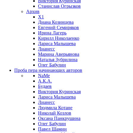
Виктория Куринская
Станислав Огрызков
Архив
X1
Диана Козинцева
Евгений Семиряков
Ирина Лагерь
Кирилл Николаенко
Лариса Малышева
Лианесс
Марина Аверьянова
Наталья Зубрилина
Олег Бабулин
Проба пера
начинающих авторов
NaMe
А.К.А.
Будаев
Виктория Куринская
Лариса Малышева
Лианесс
Людмила Котане
Николай Козлов
Оксана Панкрушина
Олег Бабулин
Павел Шамин