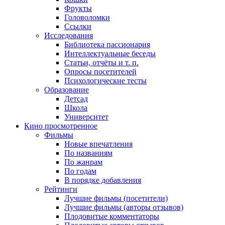
Фрукты
Головоломки
Ссылки
Исследования
Библиотека пассионария
Интеллектуальные беседы
Статьи, отчёты и т. п.
Опросы посетителей
Психологические тесты
Образование
Детсад
Школа
Университет
Кино
просмотренное
Фильмы
Новые впечатления
По названиям
По жанрам
По годам
В порядке добавления
Рейтинги
Лучшие фильмы (посетители)
Лучшие фильмы (авторы отзывов)
Плодовитые комментаторы