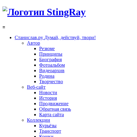
≡
Станислав.ру
Думай, действуй, твори!
Автор
Резюме
Принципы
Биография
Фотоальбом
Видеоархив
Родина
Творчество
Веб-сайт
Новости
История
Продвижение
Обратная связь
Карта сайта
Коллекции
Курьёзы
Транспорт
Кошки