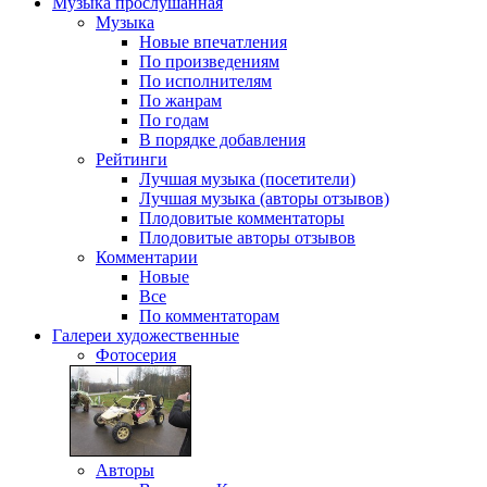
Музыка
прослушанная
Музыка
Новые впечатления
По произведениям
По исполнителям
По жанрам
По годам
В порядке добавления
Рейтинги
Лучшая музыка (посетители)
Лучшая музыка (авторы отзывов)
Плодовитые комментаторы
Плодовитые авторы отзывов
Комментарии
Новые
Все
По комментаторам
Галереи
художественные
Фотосерия
Авторы