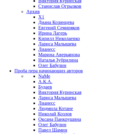
Виктория Куринская
Станислав Огрызков
Архив
X1
Диана Козинцева
Евгений Семиряков
Ирина Лагерь
Кирилл Николаенко
Лариса Малышева
Лианесс
Марина Аверьянова
Наталья Зубрилина
Олег Бабулин
Проба пера
начинающих авторов
NaMe
А.К.А.
Будаев
Виктория Куринская
Лариса Малышева
Лианесс
Людмила Котане
Николай Козлов
Оксана Панкрушина
Олег Бабулин
Павел Шамин