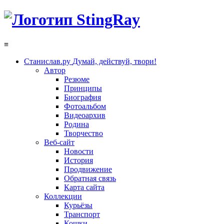
≡
Станислав.ру
Думай, действуй, твори!
Автор
Резюме
Принципы
Биография
Фотоальбом
Видеоархив
Родина
Творчество
Веб-сайт
Новости
История
Продвижение
Обратная связь
Карта сайта
Коллекции
Курьёзы
Транспорт
Кошки