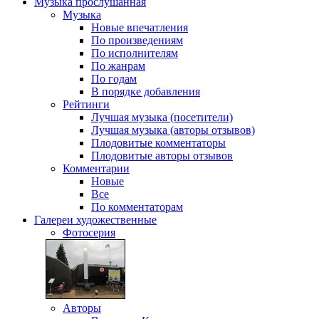
Музыка
прослушанная
Музыка
Новые впечатления
По произведениям
По исполнителям
По жанрам
По годам
В порядке добавления
Рейтинги
Лучшая музыка (посетители)
Лучшая музыка (авторы отзывов)
Плодовитые комментаторы
Плодовитые авторы отзывов
Комментарии
Новые
Все
По комментаторам
Галереи
художественные
Фотосерия
Авторы