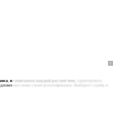
анса
,
не вписывать каждый раз своё имя
, гарантировать
редложенных ниже служб аутентификации. Выберите службу, в