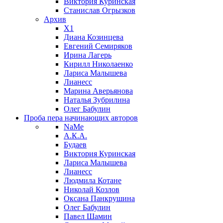
Виктория Куринская
Станислав Огрызков
Архив
X1
Диана Козинцева
Евгений Семиряков
Ирина Лагерь
Кирилл Николаенко
Лариса Малышева
Лианесс
Марина Аверьянова
Наталья Зубрилина
Олег Бабулин
Проба пера
начинающих авторов
NaMe
А.К.А.
Будаев
Виктория Куринская
Лариса Малышева
Лианесс
Людмила Котане
Николай Козлов
Оксана Панкрушина
Олег Бабулин
Павел Шамин