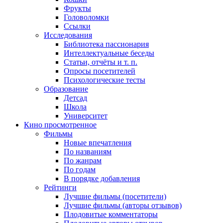
Фрукты
Головоломки
Ссылки
Исследования
Библиотека пассионария
Интеллектуальные беседы
Статьи, отчёты и т. п.
Опросы посетителей
Психологические тесты
Образование
Детсад
Школа
Университет
Кино
просмотренное
Фильмы
Новые впечатления
По названиям
По жанрам
По годам
В порядке добавления
Рейтинги
Лучшие фильмы (посетители)
Лучшие фильмы (авторы отзывов)
Плодовитые комментаторы