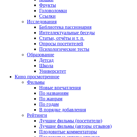
Фрукты
Головоломки
Ссылки
Исследования
Библиотека пассионария
Интеллектуальные беседы
Статьи, отчёты и т. п.
Опросы посетителей
Психологические тесты
Образование
Детсад
Школа
Университет
Кино
просмотренное
Фильмы
Новые впечатления
По названиям
По жанрам
По годам
В порядке добавления
Рейтинги
Лучшие фильмы (посетители)
Лучшие фильмы (авторы отзывов)
Плодовитые комментаторы