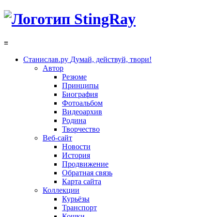
≡
Станислав.ру
Думай, действуй, твори!
Автор
Резюме
Принципы
Биография
Фотоальбом
Видеоархив
Родина
Творчество
Веб-сайт
Новости
История
Продвижение
Обратная связь
Карта сайта
Коллекции
Курьёзы
Транспорт
Кошки