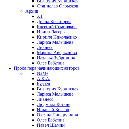
Виктория Куринская
Станислав Огрызков
Архив
X1
Диана Козинцева
Евгений Семиряков
Ирина Лагерь
Кирилл Николаенко
Лариса Малышева
Лианесс
Марина Аверьянова
Наталья Зубрилина
Олег Бабулин
Проба пера
начинающих авторов
NaMe
А.К.А.
Будаев
Виктория Куринская
Лариса Малышева
Лианесс
Людмила Котане
Николай Козлов
Оксана Панкрушина
Олег Бабулин
Павел Шамин