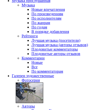
Музыка
прослушанная
Музыка
Новые впечатления
По произведениям
По исполнителям
По жанрам
По годам
В порядке добавления
Рейтинги
Лучшая музыка (посетители)
Лучшая музыка (авторы отзывов)
Плодовитые комментаторы
Плодовитые авторы отзывов
Комментарии
Новые
Все
По комментаторам
Галереи
художественные
Фотосерия
Авторы