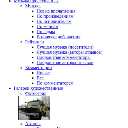
Музыка
прослушанная
Музыка
Новые впечатления
По произведениям
По исполнителям
По жанрам
По годам
В порядке добавления
Рейтинги
Лучшая музыка (посетители)
Лучшая музыка (авторы отзывов)
Плодовитые комментаторы
Плодовитые авторы отзывов
Комментарии
Новые
Все
По комментаторам
Галереи
художественные
Фотосерия
Авторы