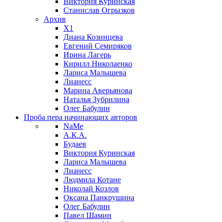
Виктория Куринская
Станислав Огрызков
Архив
X1
Диана Козинцева
Евгений Семиряков
Ирина Лагерь
Кирилл Николаенко
Лариса Малышева
Лианесс
Марина Аверьянова
Наталья Зубрилина
Олег Бабулин
Проба пера
начинающих авторов
NaMe
А.К.А.
Будаев
Виктория Куринская
Лариса Малышева
Лианесс
Людмила Котане
Николай Козлов
Оксана Панкрушина
Олег Бабулин
Павел Шамин