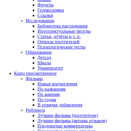
Фрукты
Головоломки
Ссылки
Исследования
Библиотека пассионария
Интеллектуальные беседы
Статьи, отчёты и т. п.
Опросы посетителей
Психологические тесты
Образование
Детсад
Школа
Университет
Кино
просмотренное
Фильмы
Новые впечатления
По названиям
По жанрам
По годам
В порядке добавления
Рейтинги
Лучшие фильмы (посетители)
Лучшие фильмы (авторы отзывов)
Плодовитые комментаторы