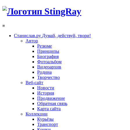
≡
Станислав.ру
Думай, действуй, твори!
Автор
Резюме
Принципы
Биография
Фотоальбом
Видеоархив
Родина
Творчество
Веб-сайт
Новости
История
Продвижение
Обратная связь
Карта сайта
Коллекции
Курьёзы
Транспорт
Кошки