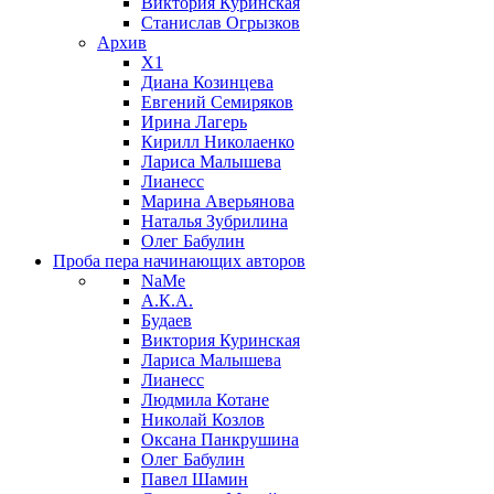
Виктория Куринская
Станислав Огрызков
Архив
X1
Диана Козинцева
Евгений Семиряков
Ирина Лагерь
Кирилл Николаенко
Лариса Малышева
Лианесс
Марина Аверьянова
Наталья Зубрилина
Олег Бабулин
Проба пера
начинающих авторов
NaMe
А.К.А.
Будаев
Виктория Куринская
Лариса Малышева
Лианесс
Людмила Котане
Николай Козлов
Оксана Панкрушина
Олег Бабулин
Павел Шамин