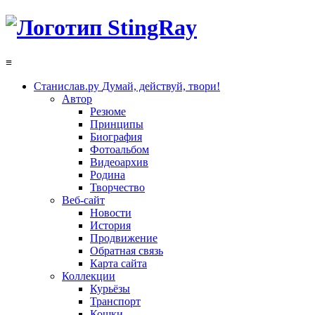
≡
Станислав.ру
Думай, действуй, твори!
Автор
Резюме
Принципы
Биография
Фотоальбом
Видеоархив
Родина
Творчество
Веб-сайт
Новости
История
Продвижение
Обратная связь
Карта сайта
Коллекции
Курьёзы
Транспорт
Кошки