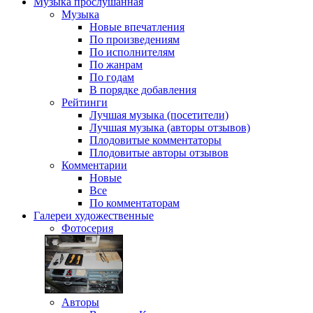
Музыка
прослушанная
Музыка
Новые впечатления
По произведениям
По исполнителям
По жанрам
По годам
В порядке добавления
Рейтинги
Лучшая музыка (посетители)
Лучшая музыка (авторы отзывов)
Плодовитые комментаторы
Плодовитые авторы отзывов
Комментарии
Новые
Все
По комментаторам
Галереи
художественные
Фотосерия
Авторы