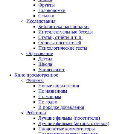
Фрукты
Головоломки
Ссылки
Исследования
Библиотека пассионария
Интеллектуальные беседы
Статьи, отчёты и т. п.
Опросы посетителей
Психологические тесты
Образование
Детсад
Школа
Университет
Кино
просмотренное
Фильмы
Новые впечатления
По названиям
По жанрам
По годам
В порядке добавления
Рейтинги
Лучшие фильмы (посетители)
Лучшие фильмы (авторы отзывов)
Плодовитые комментаторы