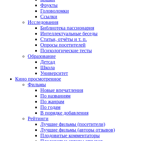
Фрукты
Головоломки
Ссылки
Исследования
Библиотека пассионария
Интеллектуальные беседы
Статьи, отчёты и т. п.
Опросы посетителей
Психологические тесты
Образование
Детсад
Школа
Университет
Кино
просмотренное
Фильмы
Новые впечатления
По названиям
По жанрам
По годам
В порядке добавления
Рейтинги
Лучшие фильмы (посетители)
Лучшие фильмы (авторы отзывов)
Плодовитые комментаторы