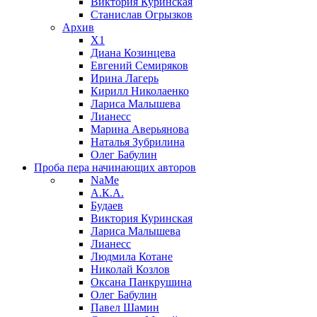
Виктория Куринская
Станислав Огрызков
Архив
X1
Диана Козинцева
Евгений Семиряков
Ирина Лагерь
Кирилл Николаенко
Лариса Малышева
Лианесс
Марина Аверьянова
Наталья Зубрилина
Олег Бабулин
Проба пера
начинающих авторов
NaMe
А.К.А.
Будаев
Виктория Куринская
Лариса Малышева
Лианесс
Людмила Котане
Николай Козлов
Оксана Панкрушина
Олег Бабулин
Павел Шамин