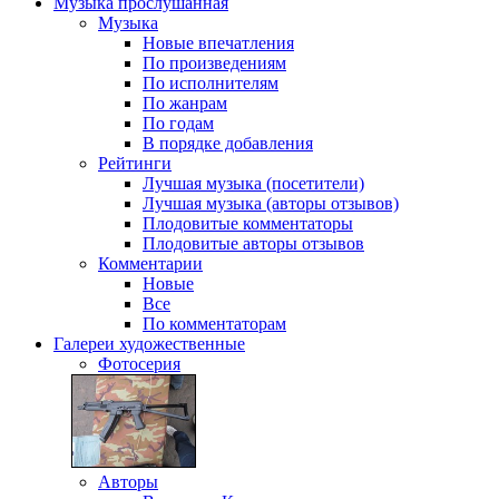
Музыка
прослушанная
Музыка
Новые впечатления
По произведениям
По исполнителям
По жанрам
По годам
В порядке добавления
Рейтинги
Лучшая музыка (посетители)
Лучшая музыка (авторы отзывов)
Плодовитые комментаторы
Плодовитые авторы отзывов
Комментарии
Новые
Все
По комментаторам
Галереи
художественные
Фотосерия
Авторы