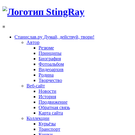
≡
Станислав.ру
Думай, действуй, твори!
Автор
Резюме
Принципы
Биография
Фотоальбом
Видеоархив
Родина
Творчество
Веб-сайт
Новости
История
Продвижение
Обратная связь
Карта сайта
Коллекции
Курьёзы
Транспорт
Кошки