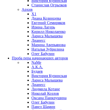
Виктория Куринская
Станислав Огрызков
Архив
X1
Диана Козинцева
Евгений Семиряков
Ирина Лагерь
Кирилл Николаенко
Лариса Малышева
Лианесс
Марина Аверьянова
Наталья Зубрилина
Олег Бабулин
Проба пера
начинающих авторов
NaMe
А.К.А.
Будаев
Виктория Куринская
Лариса Малышева
Лианесс
Людмила Котане
Николай Козлов
Оксана Панкрушина
Олег Бабулин
Павел Шамин