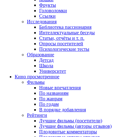
Фрукты
Головоломки
Ссылки
Исследования
Библиотека пассионария
Интеллектуальные беседы
Статьи, отчёты и т. п.
Опросы посетителей
Психологические тесты
Образование
Детсад
Школа
Университет
Кино
просмотренное
Фильмы
Новые впечатления
По названиям
По жанрам
По годам
В порядке добавления
Рейтинги
Лучшие фильмы (посетители)
Лучшие фильмы (авторы отзывов)
Плодовитые комментаторы