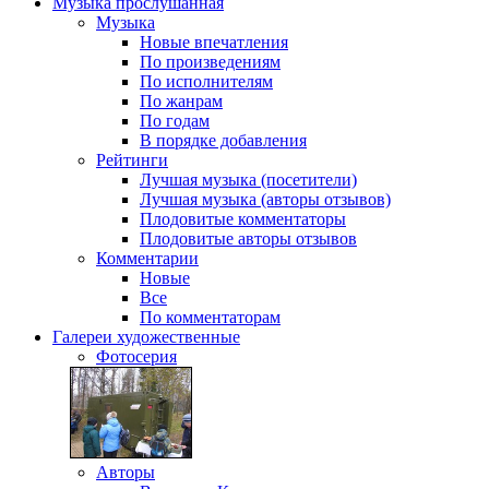
Музыка
прослушанная
Музыка
Новые впечатления
По произведениям
По исполнителям
По жанрам
По годам
В порядке добавления
Рейтинги
Лучшая музыка (посетители)
Лучшая музыка (авторы отзывов)
Плодовитые комментаторы
Плодовитые авторы отзывов
Комментарии
Новые
Все
По комментаторам
Галереи
художественные
Фотосерия
Авторы