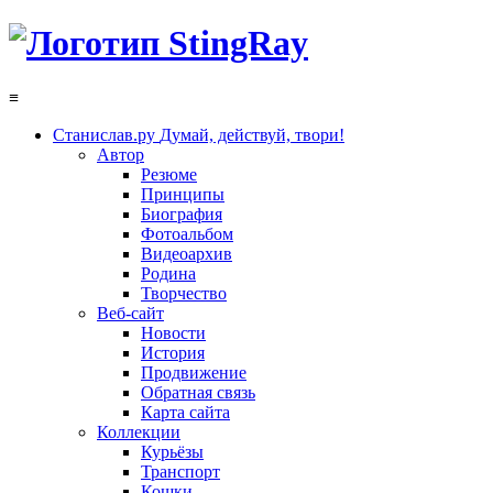
≡
Станислав.ру
Думай, действуй, твори!
Автор
Резюме
Принципы
Биография
Фотоальбом
Видеоархив
Родина
Творчество
Веб-сайт
Новости
История
Продвижение
Обратная связь
Карта сайта
Коллекции
Курьёзы
Транспорт
Кошки