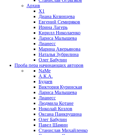
Станислав Огрызков
Архив
X1
Диана Козинцева
Евгений Семиряков
Ирина Лагерь
Кирилл Николаенко
Лариса Малышева
Лианесс
Марина Аверьянова
Наталья Зубрилина
Олег Бабулин
Проба пера
начинающих авторов
NaMe
А.К.А.
Будаев
Виктория Куринская
Лариса Малышева
Лианесс
Людмила Котане
Николай Козлов
Оксана Панкрушина
Олег Бабулин
Павел Шамин
Станислав Михайленко