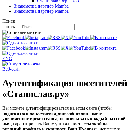
Станислав Огрызков
Знакомства
партнёр Mamba
Знакомства
партнёр Mamba
Поиск
Поиск…
ENG
Веб-сайт
Аутентификация посетителей
«Станислав.ру»
Вы можете аутентифицироваться на этом сайте (чтобы
подписаться на комментарии/сообщения
, иметь
увеличенное время сеанса
,
не вписывать каждый раз своё
имя
, гарантировать Вашу уникальность
ссылкой на
внешний профиль
и
скрывать Ваш IP-адрес
), используя