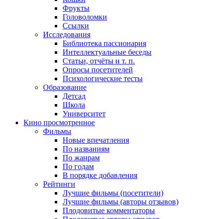
Фрукты
Головоломки
Ссылки
Исследования
Библиотека пассионария
Интеллектуальные беседы
Статьи, отчёты и т. п.
Опросы посетителей
Психологические тесты
Образование
Детсад
Школа
Университет
Кино
просмотренное
Фильмы
Новые впечатления
По названиям
По жанрам
По годам
В порядке добавления
Рейтинги
Лучшие фильмы (посетители)
Лучшие фильмы (авторы отзывов)
Плодовитые комментаторы