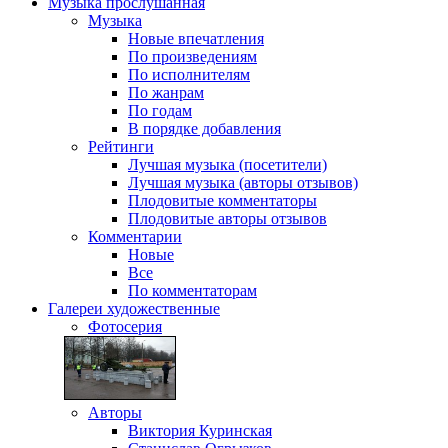
Музыка
прослушанная
Музыка
Новые впечатления
По произведениям
По исполнителям
По жанрам
По годам
В порядке добавления
Рейтинги
Лучшая музыка (посетители)
Лучшая музыка (авторы отзывов)
Плодовитые комментаторы
Плодовитые авторы отзывов
Комментарии
Новые
Все
По комментаторам
Галереи
художественные
Фотосерия
Авторы
Виктория Куринская