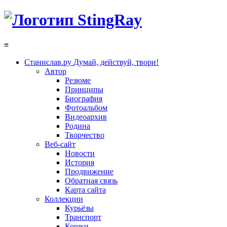
≡
Станислав.ру
Думай, действуй, твори!
Автор
Резюме
Принципы
Биография
Фотоальбом
Видеоархив
Родина
Творчество
Веб-сайт
Новости
История
Продвижение
Обратная связь
Карта сайта
Коллекции
Курьёзы
Транспорт
Кошки