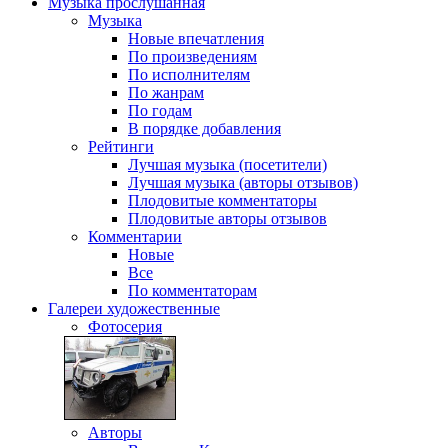
Музыка
прослушанная
Музыка
Новые впечатления
По произведениям
По исполнителям
По жанрам
По годам
В порядке добавления
Рейтинги
Лучшая музыка (посетители)
Лучшая музыка (авторы отзывов)
Плодовитые комментаторы
Плодовитые авторы отзывов
Комментарии
Новые
Все
По комментаторам
Галереи
художественные
Фотосерия
Авторы