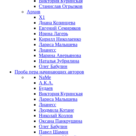
Виктория Куринская
Станислав Огрызков
Архив
X1
Диана Козинцева
Евгений Семиряков
Ирина Лагерь
Кирилл Николаенко
Лариса Малышева
Лианесс
Марина Аверьянова
Наталья Зубрилина
Олег Бабулин
Проба пера
начинающих авторов
NaMe
А.К.А.
Будаев
Виктория Куринская
Лариса Малышева
Лианесс
Людмила Котане
Николай Козлов
Оксана Панкрушина
Олег Бабулин
Павел Шамин