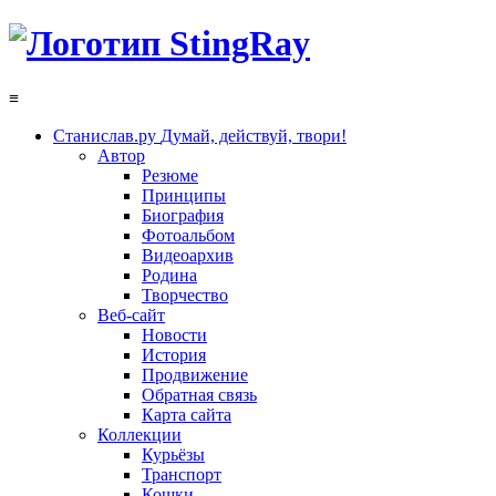
≡
Станислав.ру
Думай, действуй, твори!
Автор
Резюме
Принципы
Биография
Фотоальбом
Видеоархив
Родина
Творчество
Веб-сайт
Новости
История
Продвижение
Обратная связь
Карта сайта
Коллекции
Курьёзы
Транспорт
Кошки