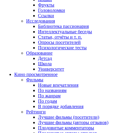
Фрукты
Головоломки
Ссылки
Исследования
Библиотека пассионария
Интеллектуальные беседы
Статьи, отчёты и т. п.
Опросы посетителей
Психологические тесты
Образование
Детсад
Школа
Университет
Кино
просмотренное
Фильмы
Новые впечатления
По названиям
По жанрам
По годам
В порядке добавления
Рейтинги
Лучшие фильмы (посетители)
Лучшие фильмы (авторы отзывов)
Плодовитые комментаторы