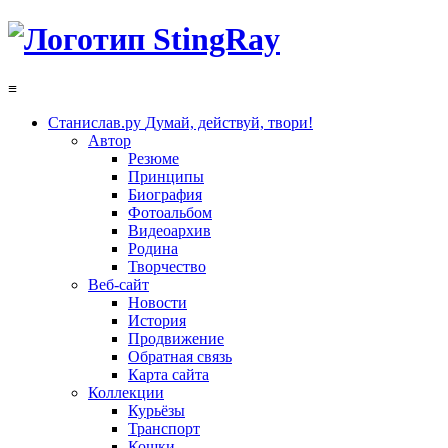
≡
Станислав.ру
Думай, действуй, твори!
Автор
Резюме
Принципы
Биография
Фотоальбом
Видеоархив
Родина
Творчество
Веб-сайт
Новости
История
Продвижение
Обратная связь
Карта сайта
Коллекции
Курьёзы
Транспорт
Кошки