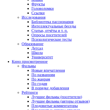
Фрукты
Головоломки
Ссылки
Исследования
Библиотека пассионария
Интеллектуальные беседы
Статьи, отчёты и т. п.
Опросы посетителей
Психологические тесты
Образование
Детсад
Школа
Университет
Кино
просмотренное
Фильмы
Новые впечатления
По названиям
По жанрам
По годам
В порядке добавления
Рейтинги
Лучшие фильмы (посетители)
Лучшие фильмы (авторы отзывов)
Плодовитые комментаторы