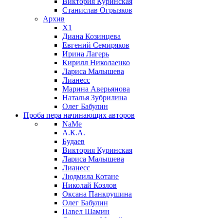
Виктория Куринская
Станислав Огрызков
Архив
X1
Диана Козинцева
Евгений Семиряков
Ирина Лагерь
Кирилл Николаенко
Лариса Малышева
Лианесс
Марина Аверьянова
Наталья Зубрилина
Олег Бабулин
Проба пера
начинающих авторов
NaMe
А.К.А.
Будаев
Виктория Куринская
Лариса Малышева
Лианесс
Людмила Котане
Николай Козлов
Оксана Панкрушина
Олег Бабулин
Павел Шамин