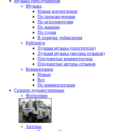
Музыка
прослушанная
Музыка
Новые впечатления
По произведениям
По исполнителям
По жанрам
По годам
В порядке добавления
Рейтинги
Лучшая музыка (посетители)
Лучшая музыка (авторы отзывов)
Плодовитые комментаторы
Плодовитые авторы отзывов
Комментарии
Новые
Все
По комментаторам
Галереи
художественные
Фотосерия
Авторы