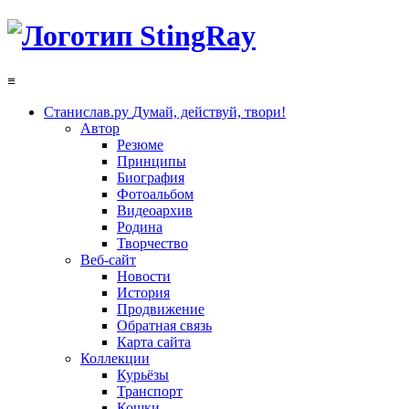
≡
Станислав.ру
Думай, действуй, твори!
Автор
Резюме
Принципы
Биография
Фотоальбом
Видеоархив
Родина
Творчество
Веб-сайт
Новости
История
Продвижение
Обратная связь
Карта сайта
Коллекции
Курьёзы
Транспорт
Кошки