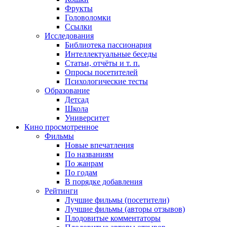
Фрукты
Головоломки
Ссылки
Исследования
Библиотека пассионария
Интеллектуальные беседы
Статьи, отчёты и т. п.
Опросы посетителей
Психологические тесты
Образование
Детсад
Школа
Университет
Кино
просмотренное
Фильмы
Новые впечатления
По названиям
По жанрам
По годам
В порядке добавления
Рейтинги
Лучшие фильмы (посетители)
Лучшие фильмы (авторы отзывов)
Плодовитые комментаторы