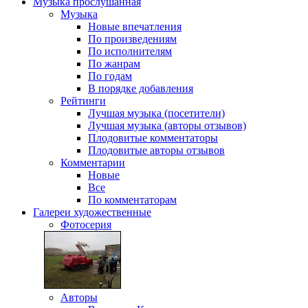
Музыка
прослушанная
Музыка
Новые впечатления
По произведениям
По исполнителям
По жанрам
По годам
В порядке добавления
Рейтинги
Лучшая музыка (посетители)
Лучшая музыка (авторы отзывов)
Плодовитые комментаторы
Плодовитые авторы отзывов
Комментарии
Новые
Все
По комментаторам
Галереи
художественные
Фотосерия
Авторы