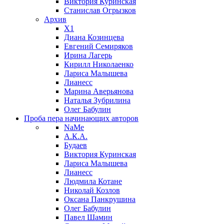
Виктория Куринская
Станислав Огрызков
Архив
X1
Диана Козинцева
Евгений Семиряков
Ирина Лагерь
Кирилл Николаенко
Лариса Малышева
Лианесс
Марина Аверьянова
Наталья Зубрилина
Олег Бабулин
Проба пера
начинающих авторов
NaMe
А.К.А.
Будаев
Виктория Куринская
Лариса Малышева
Лианесс
Людмила Котане
Николай Козлов
Оксана Панкрушина
Олег Бабулин
Павел Шамин