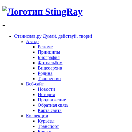
≡
Станислав.ру
Думай, действуй, твори!
Автор
Резюме
Принципы
Биография
Фотоальбом
Видеоархив
Родина
Творчество
Веб-сайт
Новости
История
Продвижение
Обратная связь
Карта сайта
Коллекции
Курьёзы
Транспорт
Кошки