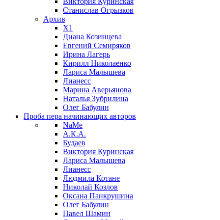
Виктория Куринская
Станислав Огрызков
Архив
X1
Диана Козинцева
Евгений Семиряков
Ирина Лагерь
Кирилл Николаенко
Лариса Малышева
Лианесс
Марина Аверьянова
Наталья Зубрилина
Олег Бабулин
Проба пера
начинающих авторов
NaMe
А.К.А.
Будаев
Виктория Куринская
Лариса Малышева
Лианесс
Людмила Котане
Николай Козлов
Оксана Панкрушина
Олег Бабулин
Павел Шамин