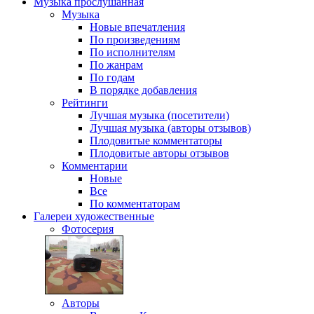
Музыка
прослушанная
Музыка
Новые впечатления
По произведениям
По исполнителям
По жанрам
По годам
В порядке добавления
Рейтинги
Лучшая музыка (посетители)
Лучшая музыка (авторы отзывов)
Плодовитые комментаторы
Плодовитые авторы отзывов
Комментарии
Новые
Все
По комментаторам
Галереи
художественные
Фотосерия
Авторы