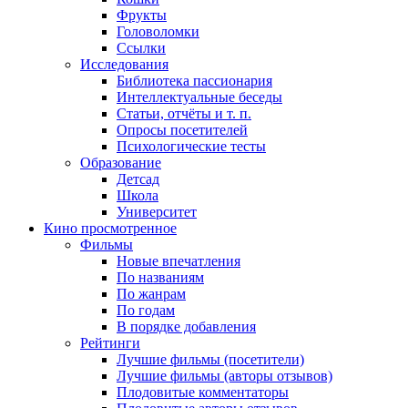
Фрукты
Головоломки
Ссылки
Исследования
Библиотека пассионария
Интеллектуальные беседы
Статьи, отчёты и т. п.
Опросы посетителей
Психологические тесты
Образование
Детсад
Школа
Университет
Кино
просмотренное
Фильмы
Новые впечатления
По названиям
По жанрам
По годам
В порядке добавления
Рейтинги
Лучшие фильмы (посетители)
Лучшие фильмы (авторы отзывов)
Плодовитые комментаторы