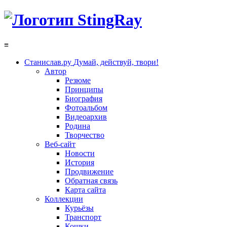
≡
Станислав.ру
Думай, действуй, твори!
Автор
Резюме
Принципы
Биография
Фотоальбом
Видеоархив
Родина
Творчество
Веб-сайт
Новости
История
Продвижение
Обратная связь
Карта сайта
Коллекции
Курьёзы
Транспорт
Кошки