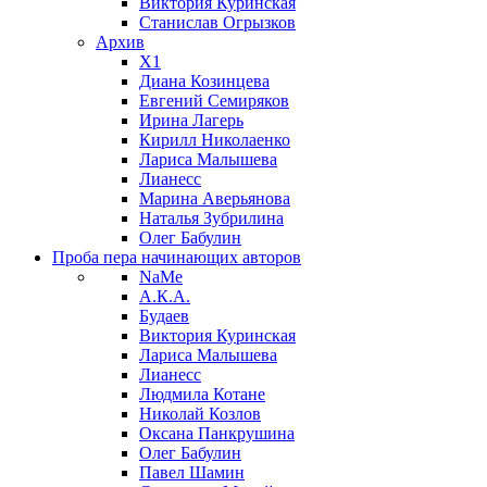
Виктория Куринская
Станислав Огрызков
Архив
X1
Диана Козинцева
Евгений Семиряков
Ирина Лагерь
Кирилл Николаенко
Лариса Малышева
Лианесс
Марина Аверьянова
Наталья Зубрилина
Олег Бабулин
Проба пера
начинающих авторов
NaMe
А.К.А.
Будаев
Виктория Куринская
Лариса Малышева
Лианесс
Людмила Котане
Николай Козлов
Оксана Панкрушина
Олег Бабулин
Павел Шамин