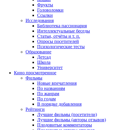
Фрукты
Головоломки
Ссылки
Исследования
Библиотека пассионария
Интеллектуальные беседы
Статьи, отчёты и т. п.
Опросы посетителей
Психологические тесты
Образование
Детсад
Школа
Университет
Кино
просмотренное
Фильмы
Новые впечатления
По названиям
По жанрам
По годам
В порядке добавления
Рейтинги
Лучшие фильмы (посетители)
Лучшие фильмы (авторы отзывов)
Плодовитые комментаторы