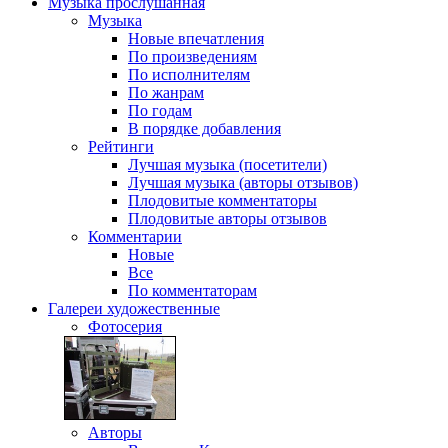
Музыка
прослушанная
Музыка
Новые впечатления
По произведениям
По исполнителям
По жанрам
По годам
В порядке добавления
Рейтинги
Лучшая музыка (посетители)
Лучшая музыка (авторы отзывов)
Плодовитые комментаторы
Плодовитые авторы отзывов
Комментарии
Новые
Все
По комментаторам
Галереи
художественные
Фотосерия
Авторы