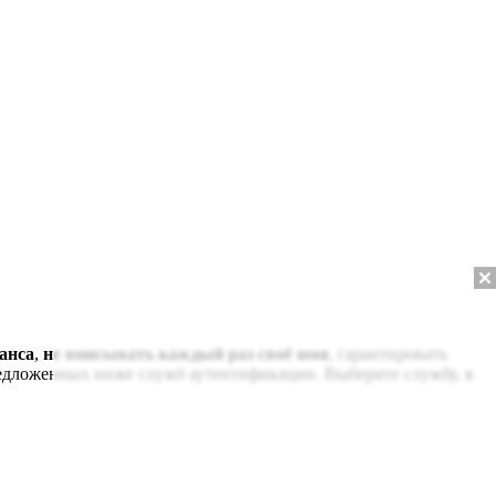
анса
,
не вписывать каждый раз своё имя
, гарантировать
редложенных ниже служб аутентификации. Выберите службу, в