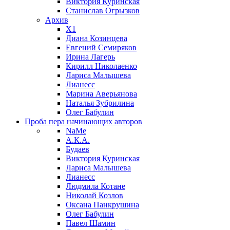
Виктория Куринская
Станислав Огрызков
Архив
X1
Диана Козинцева
Евгений Семиряков
Ирина Лагерь
Кирилл Николаенко
Лариса Малышева
Лианесс
Марина Аверьянова
Наталья Зубрилина
Олег Бабулин
Проба пера
начинающих авторов
NaMe
А.К.А.
Будаев
Виктория Куринская
Лариса Малышева
Лианесс
Людмила Котане
Николай Козлов
Оксана Панкрушина
Олег Бабулин
Павел Шамин