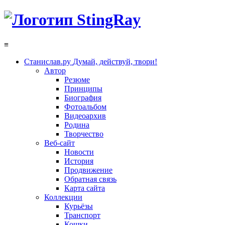
≡
Станислав.ру
Думай, действуй, твори!
Автор
Резюме
Принципы
Биография
Фотоальбом
Видеоархив
Родина
Творчество
Веб-сайт
Новости
История
Продвижение
Обратная связь
Карта сайта
Коллекции
Курьёзы
Транспорт
Кошки