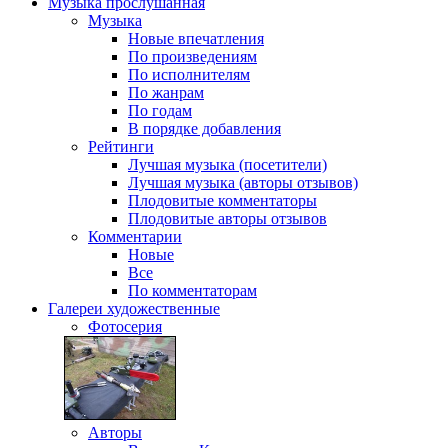
Музыка
прослушанная
Музыка
Новые впечатления
По произведениям
По исполнителям
По жанрам
По годам
В порядке добавления
Рейтинги
Лучшая музыка (посетители)
Лучшая музыка (авторы отзывов)
Плодовитые комментаторы
Плодовитые авторы отзывов
Комментарии
Новые
Все
По комментаторам
Галереи
художественные
Фотосерия
Авторы