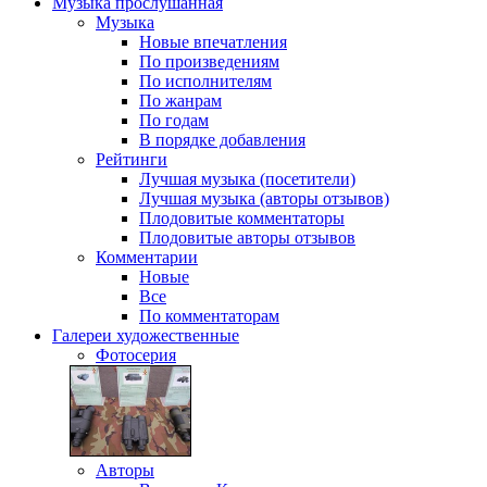
Музыка
прослушанная
Музыка
Новые впечатления
По произведениям
По исполнителям
По жанрам
По годам
В порядке добавления
Рейтинги
Лучшая музыка (посетители)
Лучшая музыка (авторы отзывов)
Плодовитые комментаторы
Плодовитые авторы отзывов
Комментарии
Новые
Все
По комментаторам
Галереи
художественные
Фотосерия
Авторы