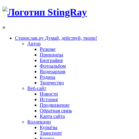
≡
Станислав.ру
Думай, действуй, твори!
Автор
Резюме
Принципы
Биография
Фотоальбом
Видеоархив
Родина
Творчество
Веб-сайт
Новости
История
Продвижение
Обратная связь
Карта сайта
Коллекции
Курьёзы
Транспорт
Кошки