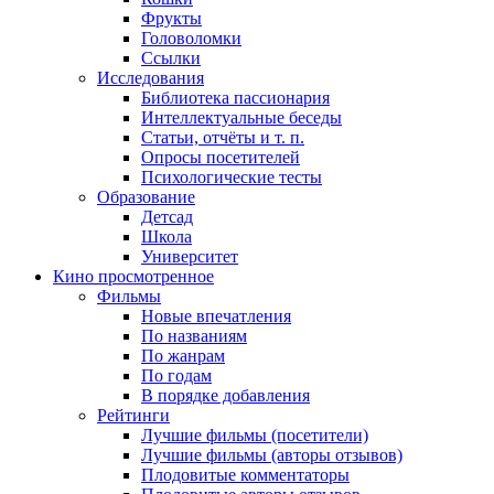
Фрукты
Головоломки
Ссылки
Исследования
Библиотека пассионария
Интеллектуальные беседы
Статьи, отчёты и т. п.
Опросы посетителей
Психологические тесты
Образование
Детсад
Школа
Университет
Кино
просмотренное
Фильмы
Новые впечатления
По названиям
По жанрам
По годам
В порядке добавления
Рейтинги
Лучшие фильмы (посетители)
Лучшие фильмы (авторы отзывов)
Плодовитые комментаторы