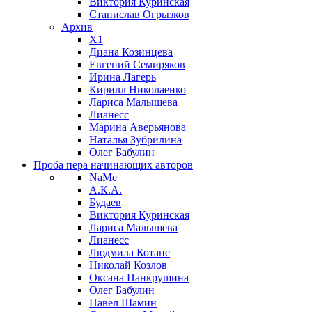
Виктория Куринская
Станислав Огрызков
Архив
X1
Диана Козинцева
Евгений Семиряков
Ирина Лагерь
Кирилл Николаенко
Лариса Малышева
Лианесс
Марина Аверьянова
Наталья Зубрилина
Олег Бабулин
Проба пера
начинающих авторов
NaMe
А.К.А.
Будаев
Виктория Куринская
Лариса Малышева
Лианесс
Людмила Котане
Николай Козлов
Оксана Панкрушина
Олег Бабулин
Павел Шамин