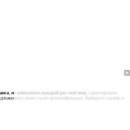
анса
,
не вписывать каждый раз своё имя
, гарантировать
редложенных ниже служб аутентификации. Выберите службу, в