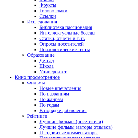
Фрукты
Головоломки
Ссылки
Исследования
Библиотека пассионария
Интеллектуальные беседы
Статьи, отчёты и т. п.
Опросы посетителей
Психологические тесты
Образование
Детсад
Школа
Университет
Кино
просмотренное
Фильмы
Новые впечатления
По названиям
По жанрам
По годам
В порядке добавления
Рейтинги
Лучшие фильмы (посетители)
Лучшие фильмы (авторы отзывов)
Плодовитые комментаторы