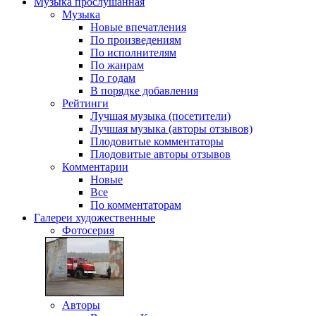
Музыка
прослушанная
Музыка
Новые впечатления
По произведениям
По исполнителям
По жанрам
По годам
В порядке добавления
Рейтинги
Лучшая музыка (посетители)
Лучшая музыка (авторы отзывов)
Плодовитые комментаторы
Плодовитые авторы отзывов
Комментарии
Новые
Все
По комментаторам
Галереи
художественные
Фотосерия
Авторы