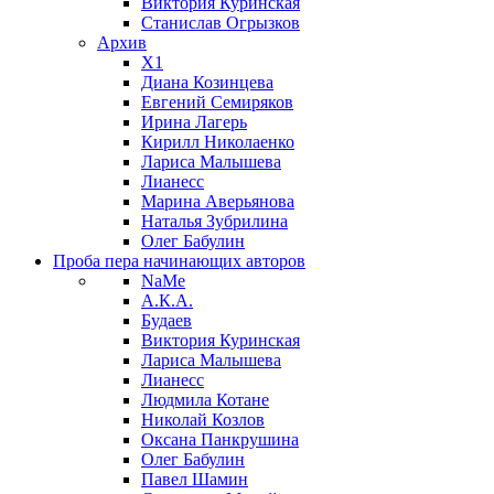
Виктория Куринская
Станислав Огрызков
Архив
X1
Диана Козинцева
Евгений Семиряков
Ирина Лагерь
Кирилл Николаенко
Лариса Малышева
Лианесс
Марина Аверьянова
Наталья Зубрилина
Олег Бабулин
Проба пера
начинающих авторов
NaMe
А.К.А.
Будаев
Виктория Куринская
Лариса Малышева
Лианесс
Людмила Котане
Николай Козлов
Оксана Панкрушина
Олег Бабулин
Павел Шамин