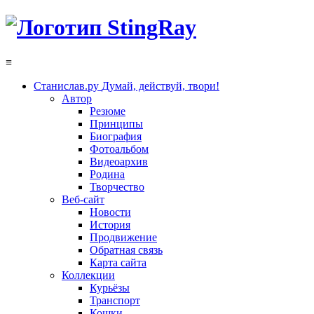
≡
Станислав.ру
Думай, действуй, твори!
Автор
Резюме
Принципы
Биография
Фотоальбом
Видеоархив
Родина
Творчество
Веб-сайт
Новости
История
Продвижение
Обратная связь
Карта сайта
Коллекции
Курьёзы
Транспорт
Кошки