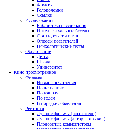
Фрукты
Головоломки
Ссылки
Исследования
Библиотека пассионария
Интеллектуальные беседы
Статьи, отчёты и т. п.
Опросы посетителей
Психологические тесты
Образование
Детсад
Школа
Университет
Кино
просмотренное
Фильмы
Новые впечатления
По названиям
По жанрам
По годам
В порядке добавления
Рейтинги
Лучшие фильмы (посетители)
Лучшие фильмы (авторы отзывов)
Плодовитые комментаторы