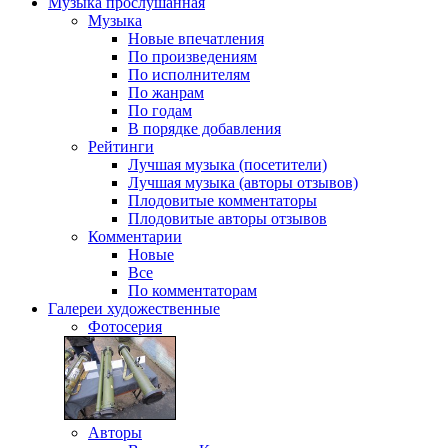
Музыка
прослушанная
Музыка
Новые впечатления
По произведениям
По исполнителям
По жанрам
По годам
В порядке добавления
Рейтинги
Лучшая музыка (посетители)
Лучшая музыка (авторы отзывов)
Плодовитые комментаторы
Плодовитые авторы отзывов
Комментарии
Новые
Все
По комментаторам
Галереи
художественные
Фотосерия
Авторы