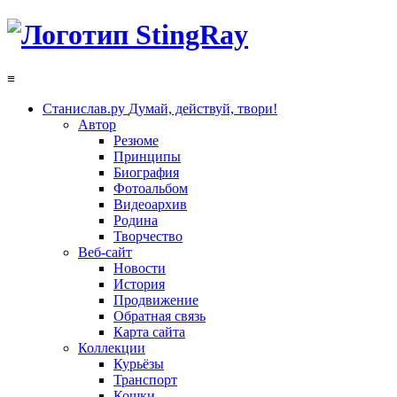
≡
Станислав.ру
Думай, действуй, твори!
Автор
Резюме
Принципы
Биография
Фотоальбом
Видеоархив
Родина
Творчество
Веб-сайт
Новости
История
Продвижение
Обратная связь
Карта сайта
Коллекции
Курьёзы
Транспорт
Кошки