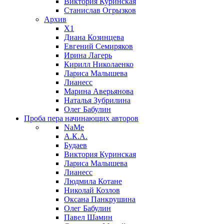
Виктория Куринская
Станислав Огрызков
Архив
X1
Диана Козинцева
Евгений Семиряков
Ирина Лагерь
Кирилл Николаенко
Лариса Малышева
Лианесс
Марина Аверьянова
Наталья Зубрилина
Олег Бабулин
Проба пера
начинающих авторов
NaMe
А.К.А.
Будаев
Виктория Куринская
Лариса Малышева
Лианесс
Людмила Котане
Николай Козлов
Оксана Панкрушина
Олег Бабулин
Павел Шамин