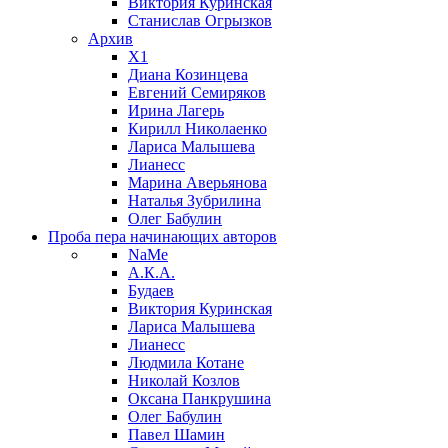
Виктория Куринская
Станислав Огрызков
Архив
X1
Диана Козинцева
Евгений Семиряков
Ирина Лагерь
Кирилл Николаенко
Лариса Малышева
Лианесс
Марина Аверьянова
Наталья Зубрилина
Олег Бабулин
Проба пера
начинающих авторов
NaMe
А.К.А.
Будаев
Виктория Куринская
Лариса Малышева
Лианесс
Людмила Котане
Николай Козлов
Оксана Панкрушина
Олег Бабулин
Павел Шамин