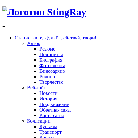
≡
Станислав.ру
Думай, действуй, твори!
Автор
Резюме
Принципы
Биография
Фотоальбом
Видеоархив
Родина
Творчество
Веб-сайт
Новости
История
Продвижение
Обратная связь
Карта сайта
Коллекции
Курьёзы
Транспорт
Кошки