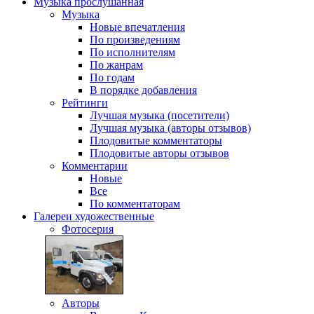
Музыка
прослушанная
Музыка
Новые впечатления
По произведениям
По исполнителям
По жанрам
По годам
В порядке добавления
Рейтинги
Лучшая музыка (посетители)
Лучшая музыка (авторы отзывов)
Плодовитые комментаторы
Плодовитые авторы отзывов
Комментарии
Новые
Все
По комментаторам
Галереи
художественные
Фотосерия
Авторы