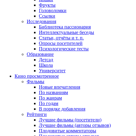
Фрукты
Головоломки
Ссылки
Исследования
Библиотека пассионария
Интеллектуальные беседы
Статьи, отчёты и т. п.
Опросы посетителей
Психологические тесты
Образование
Детсад
Школа
Университет
Кино
просмотренное
Фильмы
Новые впечатления
По названиям
По жанрам
По годам
В порядке добавления
Рейтинги
Лучшие фильмы (посетители)
Лучшие фильмы (авторы отзывов)
Плодовитые комментаторы