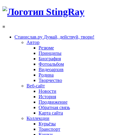
≡
Станислав.ру
Думай, действуй, твори!
Автор
Резюме
Принципы
Биография
Фотоальбом
Видеоархив
Родина
Творчество
Веб-сайт
Новости
История
Продвижение
Обратная связь
Карта сайта
Коллекции
Курьёзы
Транспорт
Кошки