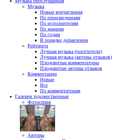
Музыка
прослушанная
Музыка
Новые впечатления
По произведениям
По исполнителям
По жанрам
По годам
В порядке добавления
Рейтинги
Лучшая музыка (посетители)
Лучшая музыка (авторы отзывов)
Плодовитые комментаторы
Плодовитые авторы отзывов
Комментарии
Новые
Все
По комментаторам
Галереи
художественные
Фотосерия
Авторы