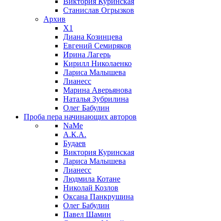
Виктория Куринская
Станислав Огрызков
Архив
X1
Диана Козинцева
Евгений Семиряков
Ирина Лагерь
Кирилл Николаенко
Лариса Малышева
Лианесс
Марина Аверьянова
Наталья Зубрилина
Олег Бабулин
Проба пера
начинающих авторов
NaMe
А.К.А.
Будаев
Виктория Куринская
Лариса Малышева
Лианесс
Людмила Котане
Николай Козлов
Оксана Панкрушина
Олег Бабулин
Павел Шамин