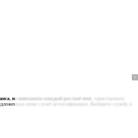
анса
,
не вписывать каждый раз своё имя
, гарантировать
редложенных ниже служб аутентификации. Выберите службу, в