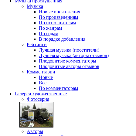
Музыка
прослушанная
Музыка
Новые впечатления
По произведениям
По исполнителям
По жанрам
По годам
В порядке добавления
Рейтинги
Лучшая музыка (посетители)
Лучшая музыка (авторы отзывов)
Плодовитые комментаторы
Плодовитые авторы отзывов
Комментарии
Новые
Все
По комментаторам
Галереи
художественные
Фотосерия
Авторы