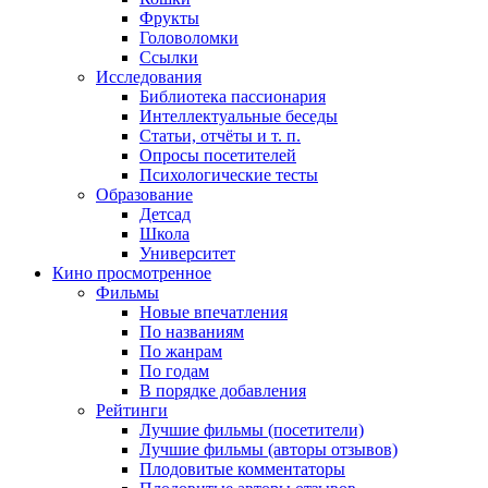
Фрукты
Головоломки
Ссылки
Исследования
Библиотека пассионария
Интеллектуальные беседы
Статьи, отчёты и т. п.
Опросы посетителей
Психологические тесты
Образование
Детсад
Школа
Университет
Кино
просмотренное
Фильмы
Новые впечатления
По названиям
По жанрам
По годам
В порядке добавления
Рейтинги
Лучшие фильмы (посетители)
Лучшие фильмы (авторы отзывов)
Плодовитые комментаторы