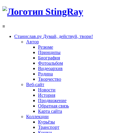
≡
Станислав.ру
Думай, действуй, твори!
Автор
Резюме
Принципы
Биография
Фотоальбом
Видеоархив
Родина
Творчество
Веб-сайт
Новости
История
Продвижение
Обратная связь
Карта сайта
Коллекции
Курьёзы
Транспорт
Кошки