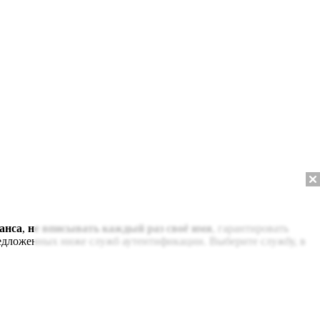
анса
,
не вписывать каждый раз своё имя
, гарантировать
редложенных ниже служб аутентификации. Выберите службу, в