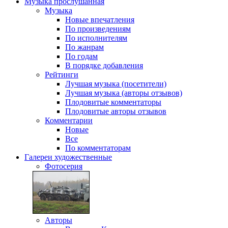
Музыка
прослушанная
Музыка
Новые впечатления
По произведениям
По исполнителям
По жанрам
По годам
В порядке добавления
Рейтинги
Лучшая музыка (посетители)
Лучшая музыка (авторы отзывов)
Плодовитые комментаторы
Плодовитые авторы отзывов
Комментарии
Новые
Все
По комментаторам
Галереи
художественные
Фотосерия
Авторы