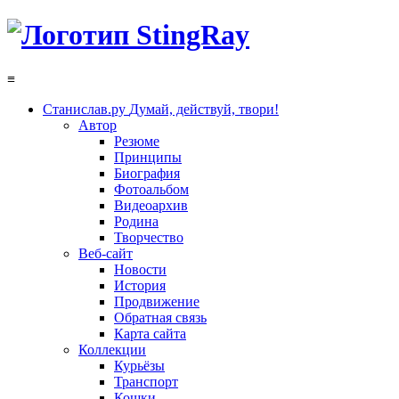
≡
Станислав.ру
Думай, действуй, твори!
Автор
Резюме
Принципы
Биография
Фотоальбом
Видеоархив
Родина
Творчество
Веб-сайт
Новости
История
Продвижение
Обратная связь
Карта сайта
Коллекции
Курьёзы
Транспорт
Кошки