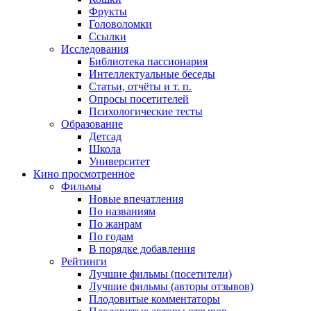
Фрукты
Головоломки
Ссылки
Исследования
Библиотека пассионария
Интеллектуальные беседы
Статьи, отчёты и т. п.
Опросы посетителей
Психологические тесты
Образование
Детсад
Школа
Университет
Кино
просмотренное
Фильмы
Новые впечатления
По названиям
По жанрам
По годам
В порядке добавления
Рейтинги
Лучшие фильмы (посетители)
Лучшие фильмы (авторы отзывов)
Плодовитые комментаторы