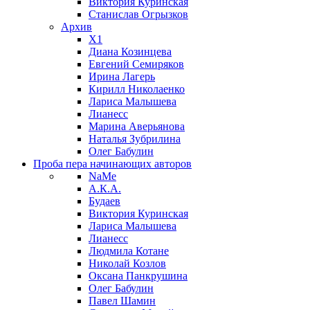
Виктория Куринская
Станислав Огрызков
Архив
X1
Диана Козинцева
Евгений Семиряков
Ирина Лагерь
Кирилл Николаенко
Лариса Малышева
Лианесс
Марина Аверьянова
Наталья Зубрилина
Олег Бабулин
Проба пера
начинающих авторов
NaMe
А.К.А.
Будаев
Виктория Куринская
Лариса Малышева
Лианесс
Людмила Котане
Николай Козлов
Оксана Панкрушина
Олег Бабулин
Павел Шамин