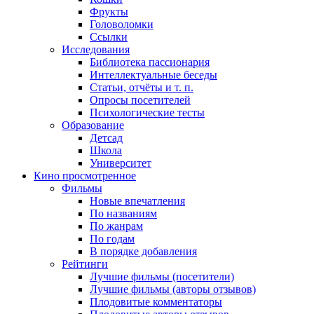
Фрукты
Головоломки
Ссылки
Исследования
Библиотека пассионария
Интеллектуальные беседы
Статьи, отчёты и т. п.
Опросы посетителей
Психологические тесты
Образование
Детсад
Школа
Университет
Кино
просмотренное
Фильмы
Новые впечатления
По названиям
По жанрам
По годам
В порядке добавления
Рейтинги
Лучшие фильмы (посетители)
Лучшие фильмы (авторы отзывов)
Плодовитые комментаторы