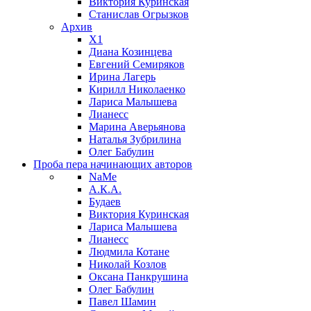
Виктория Куринская
Станислав Огрызков
Архив
X1
Диана Козинцева
Евгений Семиряков
Ирина Лагерь
Кирилл Николаенко
Лариса Малышева
Лианесс
Марина Аверьянова
Наталья Зубрилина
Олег Бабулин
Проба пера
начинающих авторов
NaMe
А.К.А.
Будаев
Виктория Куринская
Лариса Малышева
Лианесс
Людмила Котане
Николай Козлов
Оксана Панкрушина
Олег Бабулин
Павел Шамин