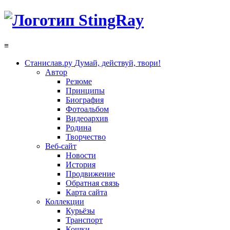
≡
Станислав.ру
Думай, действуй, твори!
Автор
Резюме
Принципы
Биография
Фотоальбом
Видеоархив
Родина
Творчество
Веб-сайт
Новости
История
Продвижение
Обратная связь
Карта сайта
Коллекции
Курьёзы
Транспорт
Кошки