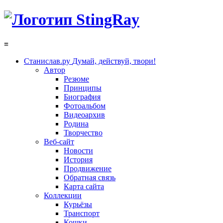
≡
Станислав.ру
Думай, действуй, твори!
Автор
Резюме
Принципы
Биография
Фотоальбом
Видеоархив
Родина
Творчество
Веб-сайт
Новости
История
Продвижение
Обратная связь
Карта сайта
Коллекции
Курьёзы
Транспорт
Кошки