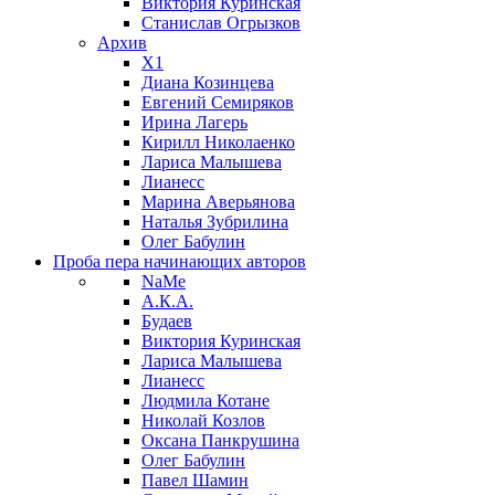
Виктория Куринская
Станислав Огрызков
Архив
X1
Диана Козинцева
Евгений Семиряков
Ирина Лагерь
Кирилл Николаенко
Лариса Малышева
Лианесс
Марина Аверьянова
Наталья Зубрилина
Олег Бабулин
Проба пера
начинающих авторов
NaMe
А.К.А.
Будаев
Виктория Куринская
Лариса Малышева
Лианесс
Людмила Котане
Николай Козлов
Оксана Панкрушина
Олег Бабулин
Павел Шамин