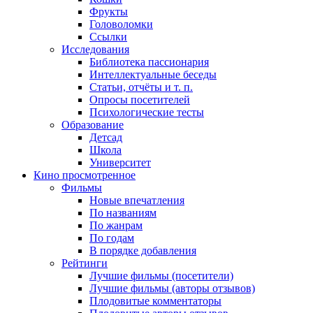
Фрукты
Головоломки
Ссылки
Исследования
Библиотека пассионария
Интеллектуальные беседы
Статьи, отчёты и т. п.
Опросы посетителей
Психологические тесты
Образование
Детсад
Школа
Университет
Кино
просмотренное
Фильмы
Новые впечатления
По названиям
По жанрам
По годам
В порядке добавления
Рейтинги
Лучшие фильмы (посетители)
Лучшие фильмы (авторы отзывов)
Плодовитые комментаторы