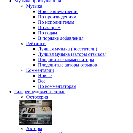
Музыка
прослушанная
Музыка
Новые впечатления
По произведениям
По исполнителям
По жанрам
По годам
В порядке добавления
Рейтинги
Лучшая музыка (посетители)
Лучшая музыка (авторы отзывов)
Плодовитые комментаторы
Плодовитые авторы отзывов
Комментарии
Новые
Все
По комментаторам
Галереи
художественные
Фотосерия
Авторы