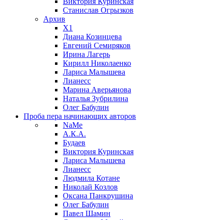
Виктория Куринская
Станислав Огрызков
Архив
X1
Диана Козинцева
Евгений Семиряков
Ирина Лагерь
Кирилл Николаенко
Лариса Малышева
Лианесс
Марина Аверьянова
Наталья Зубрилина
Олег Бабулин
Проба пера
начинающих авторов
NaMe
А.К.А.
Будаев
Виктория Куринская
Лариса Малышева
Лианесс
Людмила Котане
Николай Козлов
Оксана Панкрушина
Олег Бабулин
Павел Шамин