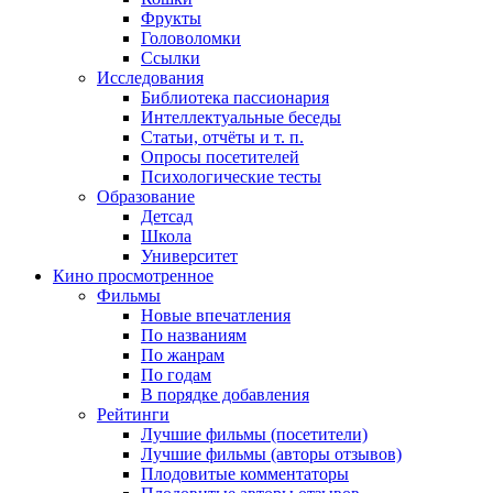
Фрукты
Головоломки
Ссылки
Исследования
Библиотека пассионария
Интеллектуальные беседы
Статьи, отчёты и т. п.
Опросы посетителей
Психологические тесты
Образование
Детсад
Школа
Университет
Кино
просмотренное
Фильмы
Новые впечатления
По названиям
По жанрам
По годам
В порядке добавления
Рейтинги
Лучшие фильмы (посетители)
Лучшие фильмы (авторы отзывов)
Плодовитые комментаторы