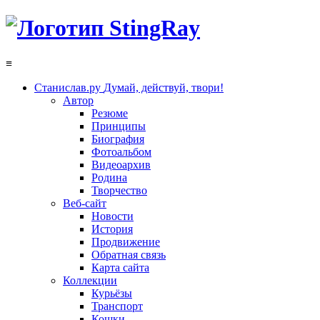
≡
Станислав.ру
Думай, действуй, твори!
Автор
Резюме
Принципы
Биография
Фотоальбом
Видеоархив
Родина
Творчество
Веб-сайт
Новости
История
Продвижение
Обратная связь
Карта сайта
Коллекции
Курьёзы
Транспорт
Кошки