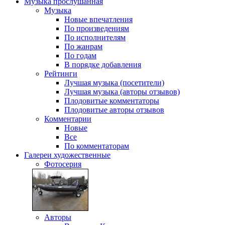
Музыка
прослушанная
Музыка
Новые впечатления
По произведениям
По исполнителям
По жанрам
По годам
В порядке добавления
Рейтинги
Лучшая музыка (посетители)
Лучшая музыка (авторы отзывов)
Плодовитые комментаторы
Плодовитые авторы отзывов
Комментарии
Новые
Все
По комментаторам
Галереи
художественные
Фотосерия
Авторы