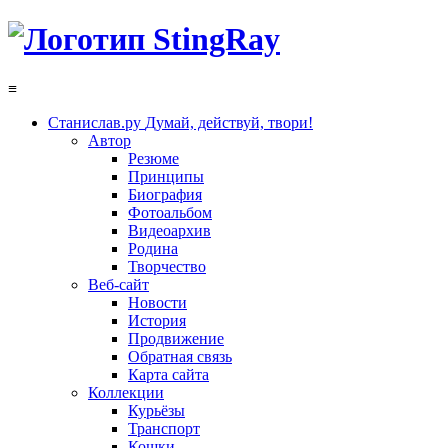
≡
Станислав.ру
Думай, действуй, твори!
Автор
Резюме
Принципы
Биография
Фотоальбом
Видеоархив
Родина
Творчество
Веб-сайт
Новости
История
Продвижение
Обратная связь
Карта сайта
Коллекции
Курьёзы
Транспорт
Кошки