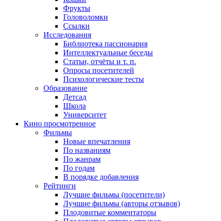
Фрукты
Головоломки
Ссылки
Исследования
Библиотека пассионария
Интеллектуальные беседы
Статьи, отчёты и т. п.
Опросы посетителей
Психологические тесты
Образование
Детсад
Школа
Университет
Кино
просмотренное
Фильмы
Новые впечатления
По названиям
По жанрам
По годам
В порядке добавления
Рейтинги
Лучшие фильмы (посетители)
Лучшие фильмы (авторы отзывов)
Плодовитые комментаторы