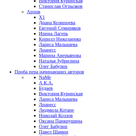
Виктория Куринская
Станислав Огрызков
Архив
X1
Диана Козинцева
Евгений Семиряков
Ирина Лагерь
Кирилл Николаенко
Лариса Малышева
Лианесс
Марина Аверьянова
Наталья Зубрилина
Олег Бабулин
Проба пера
начинающих авторов
NaMe
А.К.А.
Будаев
Виктория Куринская
Лариса Малышева
Лианесс
Людмила Котане
Николай Козлов
Оксана Панкрушина
Олег Бабулин
Павел Шамин