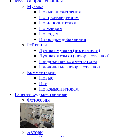
Музыка
прослушанная
Музыка
Новые впечатления
По произведениям
По исполнителям
По жанрам
По годам
В порядке добавления
Рейтинги
Лучшая музыка (посетители)
Лучшая музыка (авторы отзывов)
Плодовитые комментаторы
Плодовитые авторы отзывов
Комментарии
Новые
Все
По комментаторам
Галереи
художественные
Фотосерия
Авторы