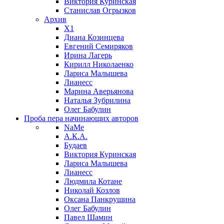
Виктория Куринская
Станислав Огрызков
Архив
X1
Диана Козинцева
Евгений Семиряков
Ирина Лагерь
Кирилл Николаенко
Лариса Малышева
Лианесс
Марина Аверьянова
Наталья Зубрилина
Олег Бабулин
Проба пера
начинающих авторов
NaMe
А.К.А.
Будаев
Виктория Куринская
Лариса Малышева
Лианесс
Людмила Котане
Николай Козлов
Оксана Панкрушина
Олег Бабулин
Павел Шамин