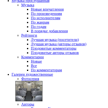
Музыка
прослушанная
Музыка
Новые впечатления
По произведениям
По исполнителям
По жанрам
По годам
В порядке добавления
Рейтинги
Лучшая музыка (посетители)
Лучшая музыка (авторы отзывов)
Плодовитые комментаторы
Плодовитые авторы отзывов
Комментарии
Новые
Все
По комментаторам
Галереи
художественные
Фотосерия
Авторы