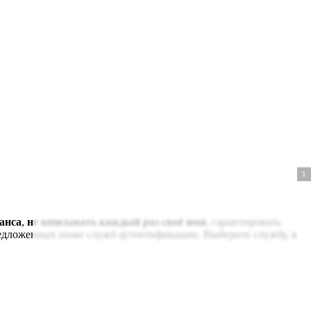
анса
,
не вписывать каждый раз своё имя
, гарантировать
редложенных ниже служб аутентификации. Выберите службу, в