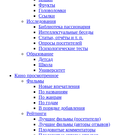
Фрукты
Головоломки
Ссылки
Исследования
Библиотека пассионария
Интеллектуальные беседы
Статьи, отчёты и т. п.
Опросы посетителей
Психологические тесты
Образование
Детсад
Школа
Университет
Кино
просмотренное
Фильмы
Новые впечатления
По названиям
По жанрам
По годам
В порядке добавления
Рейтинги
Лучшие фильмы (посетители)
Лучшие фильмы (авторы отзывов)
Плодовитые комментаторы