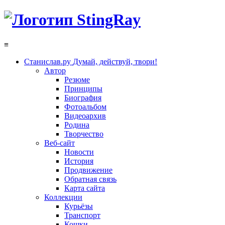
≡
Станислав.ру
Думай, действуй, твори!
Автор
Резюме
Принципы
Биография
Фотоальбом
Видеоархив
Родина
Творчество
Веб-сайт
Новости
История
Продвижение
Обратная связь
Карта сайта
Коллекции
Курьёзы
Транспорт
Кошки