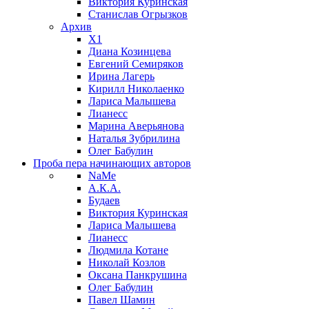
Виктория Куринская
Станислав Огрызков
Архив
X1
Диана Козинцева
Евгений Семиряков
Ирина Лагерь
Кирилл Николаенко
Лариса Малышева
Лианесс
Марина Аверьянова
Наталья Зубрилина
Олег Бабулин
Проба пера
начинающих авторов
NaMe
А.К.А.
Будаев
Виктория Куринская
Лариса Малышева
Лианесс
Людмила Котане
Николай Козлов
Оксана Панкрушина
Олег Бабулин
Павел Шамин