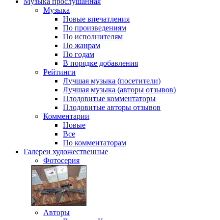
Музыка
прослушанная
Музыка
Новые впечатления
По произведениям
По исполнителям
По жанрам
По годам
В порядке добавления
Рейтинги
Лучшая музыка (посетители)
Лучшая музыка (авторы отзывов)
Плодовитые комментаторы
Плодовитые авторы отзывов
Комментарии
Новые
Все
По комментаторам
Галереи
художественные
Фотосерия
Авторы