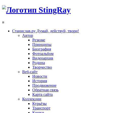
≡
Станислав.ру
Думай, действуй, твори!
Автор
Резюме
Принципы
Биография
Фотоальбом
Видеоархив
Родина
Творчество
Веб-сайт
Новости
История
Продвижение
Обратная связь
Карта сайта
Коллекции
Курьёзы
Транспорт
Кошки