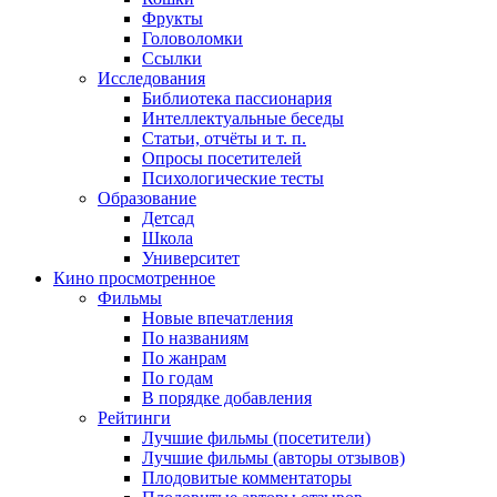
Фрукты
Головоломки
Ссылки
Исследования
Библиотека пассионария
Интеллектуальные беседы
Статьи, отчёты и т. п.
Опросы посетителей
Психологические тесты
Образование
Детсад
Школа
Университет
Кино
просмотренное
Фильмы
Новые впечатления
По названиям
По жанрам
По годам
В порядке добавления
Рейтинги
Лучшие фильмы (посетители)
Лучшие фильмы (авторы отзывов)
Плодовитые комментаторы