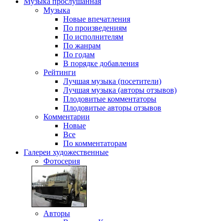
Музыка
прослушанная
Музыка
Новые впечатления
По произведениям
По исполнителям
По жанрам
По годам
В порядке добавления
Рейтинги
Лучшая музыка (посетители)
Лучшая музыка (авторы отзывов)
Плодовитые комментаторы
Плодовитые авторы отзывов
Комментарии
Новые
Все
По комментаторам
Галереи
художественные
Фотосерия
Авторы