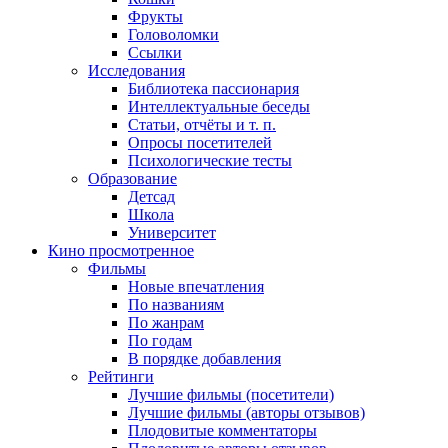
Фрукты
Головоломки
Ссылки
Исследования
Библиотека пассионария
Интеллектуальные беседы
Статьи, отчёты и т. п.
Опросы посетителей
Психологические тесты
Образование
Детсад
Школа
Университет
Кино
просмотренное
Фильмы
Новые впечатления
По названиям
По жанрам
По годам
В порядке добавления
Рейтинги
Лучшие фильмы (посетители)
Лучшие фильмы (авторы отзывов)
Плодовитые комментаторы