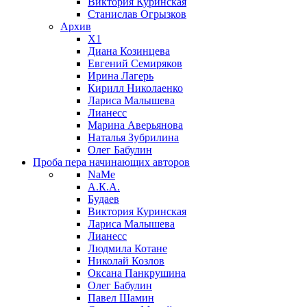
Виктория Куринская
Станислав Огрызков
Архив
X1
Диана Козинцева
Евгений Семиряков
Ирина Лагерь
Кирилл Николаенко
Лариса Малышева
Лианесс
Марина Аверьянова
Наталья Зубрилина
Олег Бабулин
Проба пера
начинающих авторов
NaMe
А.К.А.
Будаев
Виктория Куринская
Лариса Малышева
Лианесс
Людмила Котане
Николай Козлов
Оксана Панкрушина
Олег Бабулин
Павел Шамин