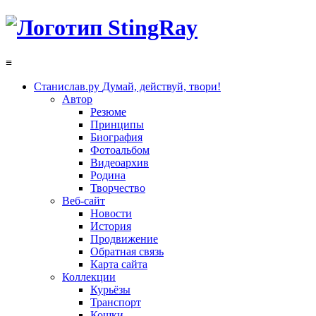
≡
Станислав.ру
Думай, действуй, твори!
Автор
Резюме
Принципы
Биография
Фотоальбом
Видеоархив
Родина
Творчество
Веб-сайт
Новости
История
Продвижение
Обратная связь
Карта сайта
Коллекции
Курьёзы
Транспорт
Кошки