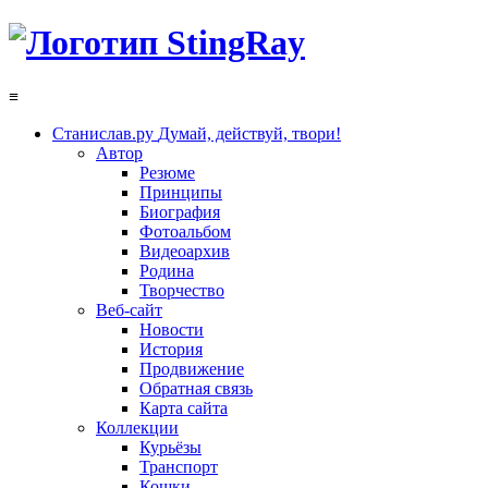
≡
Станислав.ру
Думай, действуй, твори!
Автор
Резюме
Принципы
Биография
Фотоальбом
Видеоархив
Родина
Творчество
Веб-сайт
Новости
История
Продвижение
Обратная связь
Карта сайта
Коллекции
Курьёзы
Транспорт
Кошки