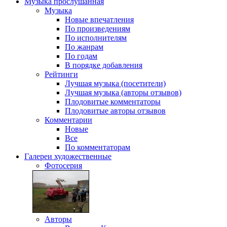
Музыка
прослушанная
Музыка
Новые впечатления
По произведениям
По исполнителям
По жанрам
По годам
В порядке добавления
Рейтинги
Лучшая музыка (посетители)
Лучшая музыка (авторы отзывов)
Плодовитые комментаторы
Плодовитые авторы отзывов
Комментарии
Новые
Все
По комментаторам
Галереи
художественные
Фотосерия
Авторы