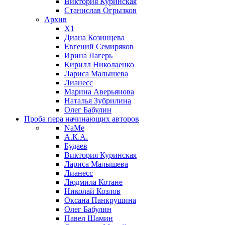
Виктория Куринская
Станислав Огрызков
Архив
X1
Диана Козинцева
Евгений Семиряков
Ирина Лагерь
Кирилл Николаенко
Лариса Малышева
Лианесс
Марина Аверьянова
Наталья Зубрилина
Олег Бабулин
Проба пера
начинающих авторов
NaMe
А.К.А.
Будаев
Виктория Куринская
Лариса Малышева
Лианесс
Людмила Котане
Николай Козлов
Оксана Панкрушина
Олег Бабулин
Павел Шамин