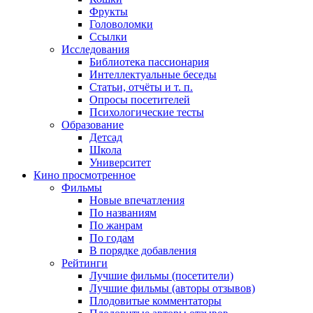
Фрукты
Головоломки
Ссылки
Исследования
Библиотека пассионария
Интеллектуальные беседы
Статьи, отчёты и т. п.
Опросы посетителей
Психологические тесты
Образование
Детсад
Школа
Университет
Кино
просмотренное
Фильмы
Новые впечатления
По названиям
По жанрам
По годам
В порядке добавления
Рейтинги
Лучшие фильмы (посетители)
Лучшие фильмы (авторы отзывов)
Плодовитые комментаторы