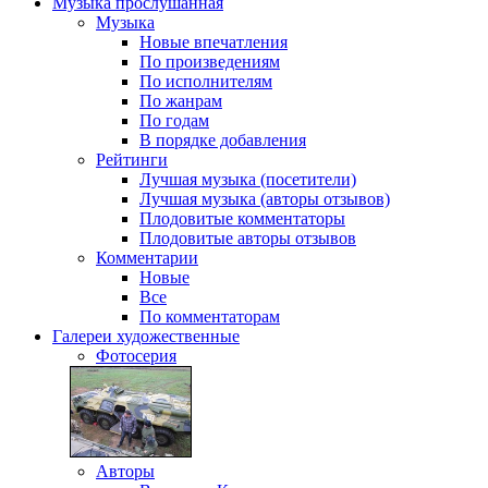
Музыка
прослушанная
Музыка
Новые впечатления
По произведениям
По исполнителям
По жанрам
По годам
В порядке добавления
Рейтинги
Лучшая музыка (посетители)
Лучшая музыка (авторы отзывов)
Плодовитые комментаторы
Плодовитые авторы отзывов
Комментарии
Новые
Все
По комментаторам
Галереи
художественные
Фотосерия
Авторы