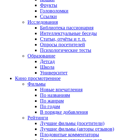
Фрукты
Головоломки
Ссылки
Исследования
Библиотека пассионария
Интеллектуальные беседы
Статьи, отчёты и т. п.
Опросы посетителей
Психологические тесты
Образование
Детсад
Школа
Университет
Кино
просмотренное
Фильмы
Новые впечатления
По названиям
По жанрам
По годам
В порядке добавления
Рейтинги
Лучшие фильмы (посетители)
Лучшие фильмы (авторы отзывов)
Плодовитые комментаторы