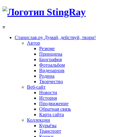
≡
Станислав.ру
Думай, действуй, твори!
Автор
Резюме
Принципы
Биография
Фотоальбом
Видеоархив
Родина
Творчество
Веб-сайт
Новости
История
Продвижение
Обратная связь
Карта сайта
Коллекции
Курьёзы
Транспорт
Кошки