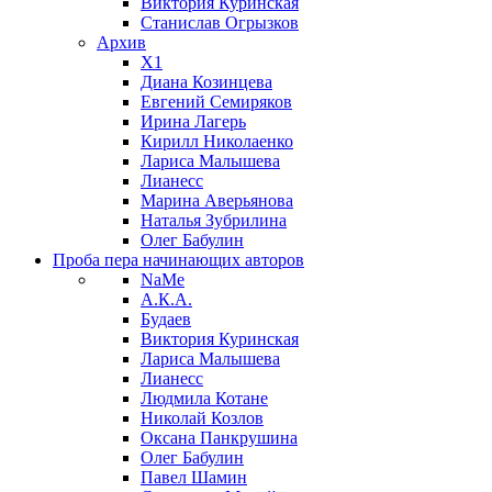
Виктория Куринская
Станислав Огрызков
Архив
X1
Диана Козинцева
Евгений Семиряков
Ирина Лагерь
Кирилл Николаенко
Лариса Малышева
Лианесс
Марина Аверьянова
Наталья Зубрилина
Олег Бабулин
Проба пера
начинающих авторов
NaMe
А.К.А.
Будаев
Виктория Куринская
Лариса Малышева
Лианесс
Людмила Котане
Николай Козлов
Оксана Панкрушина
Олег Бабулин
Павел Шамин